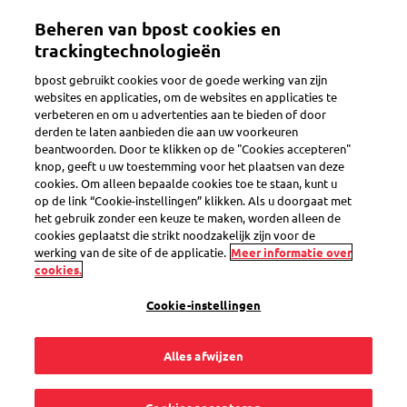
Overslaan
Beheren van bpost cookies en
en
Toggle navigation
naar
trackingtechnologieën
de
bpost gebruikt cookies voor de goede werking van zijn
inhoud
websites en applicaties, om de websites en applicaties te
gaan
verbeteren en om u advertenties aan te bieden of door
Er is een probleem
derden te laten aanbieden die aan uw voorkeuren
beantwoorden. Door te klikken op de "Cookies accepteren"
knop, geeft u uw toestemming voor het plaatsen van deze
cookies. Om alleen bepaalde cookies toe te staan, kunt u
Het contract met de
op de link “Cookie-instellingen” klikken. Als u doorgaat met
het gebruik zonder een keuze te maken, worden alleen de
Doorzenddienst is
cookies geplaatst die strikt noodzakelijk zijn voor de
werking van de site of de applicatie.
Meer informatie over
cookies.
afgelopen, maar mijn
Cookie-instellingen
post wordt nog altijd
Alles afwijzen
doorgestuurd. Wat