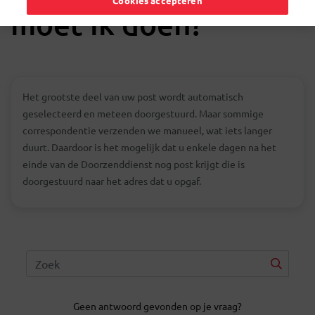
Cookies accepteren
moet ik doen?
Het grootste deel van uw post wordt automatisch
geselecteerd en meteen doorgestuurd. Maar sommige
correspondentie verzenden we manueel, wat iets langer
duurt. Daardoor is het mogelijk dat u enkele dagen na het
einde van de Doorzenddienst nog post krijgt die is
doorgestuurd naar het adres dat u opgaf.
Geen antwoord gevonden op je vraag?