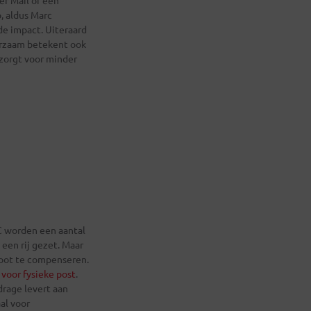
, aldus Marc
de impact. Uiteraard
urzaam betekent ook
 zorgt voor minder
BBC worden een aantal
een rij gezet. Maar
toot te compenseren.
 voor fysieke post
.
rage levert aan
al voor