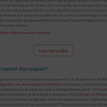
ant de hele dag op het scherm, dat roept op den duur ook weerstand op
t hij dan ook weer populairder worden bij adverteerders, juist vanwege 
en hoe dat past in hun duurzaamheids- en communicatiestrategie. Du
rmijdt. Een goede doelgroepafbakening voor een Paper Mail bijvoorbeeld
s duurzaam denken.
Paper Mail zo duurzaam mogelijk?
Lees het artikel
uurzamer dan papier?
 steeds terwijl de realiteit niet zo zwart-wit is. In dit artikel van de 
digheden over de ecologische voetafdruk
van digitale communicatie op 
op papier kun je als merk een actieve bijdrage leveren om de CO2-uits
me communicatie in de praktijk te brengen, is het
CO2logic-certificaat
ies kiezen hiervoor omdat deze vorm van compensatie een tastbare bijd
uconnier vindt dit een goed initiatief. “We kennen het principe allema