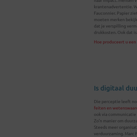
krantenadvertentie. W
Fauconnier. Papier zie
moeten merken bekijk
dat je verspilling ve
drukkosten. Ook dat i
Hoe produceert u een 
Is digitaal d
Die perceptie leeft nog
feiten en wetenswaar
ook via communicatie 
Zo’n manier om duurza
Steeds meer organisat
verduurzaming. Marc Fa