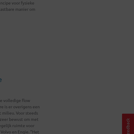
incipe voor fysieke
tastbare manier om
e
de volledige flow
e is er overigens een
 milieu. Voor steeds
t zeer bewust om met
egelijk ruimte voor
 Volvo en Engie. “Het