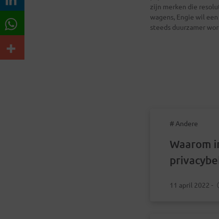
zijn merken die resol
wagens, Engie wil een
steeds duurzamer wor
# Andere
Waarom i
privacyb
lonend is
11 april 2022
-