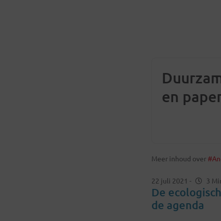
Duurzam
en paper
Meer inhoud over
#An
22 juli 2021
-
3 Mi
De ecologisch
de agenda