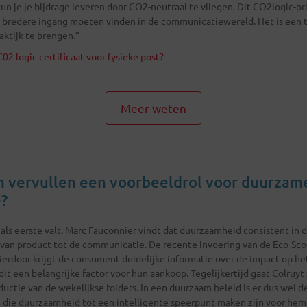
kun je je bijdrage leveren door CO2-neutraal te vliegen. Dit CO2logic-pr
 bredere ingang moeten vinden in de communicatiewereld. Het is een 
aktijk te brengen.”
2 logic certificaat voor fysieke post?
Meer weten
 vervullen een voorbeeldrol voor duurzam
?
 als eerste valt. Marc Fauconnier vindt dat duurzaamheid consistent in 
van product tot de communicatie. De recente invoering van de Eco-Scor
erdoor krijgt de consument duidelijke informatie over de impact op het
it een belangrijke factor voor hun aankoop. Tegelijkertijd gaat Colruy
ctie van de wekelijkse folders. In een duurzaam beleid is er dus wel d
 die duurzaamheid tot een intelligente speerpunt maken zijn voor hem