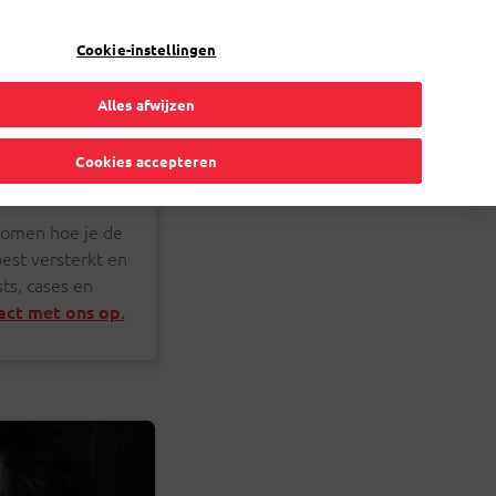
NL
Toggle Dropdown
Bpost
Zakelijk
Cookie-instellingen
Alles afwijzen
Cookies accepteren
 komen hoe je de
est versterkt en
ts, cases en
ct met ons op.