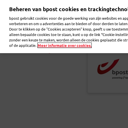
Overslaan
Beheren van bpost cookies en trackingtechno
en
naar
bpost gebruikt cookies voor de goede werking van zijn websites en appl
de
verbeteren en om u advertenties aan te bieden of door derden te lat
inhoud
Door te klikken op de "Cookies accepteren" knop, geeft u uw toestem
gaan
Reclame maken
Pakjes verzenden
Post ver
alleen bepaalde cookies toe te staan, kunt u op de link “Cookie-instell
zonder een keuze te maken, worden alleen de cookies geplaatst die stri
of de applicatie.
Meer informatie over cookies.
Terug