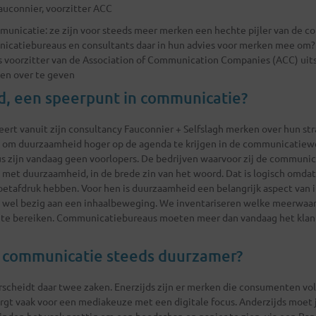
auconnier, voorzitter ACC
nicatie: ze zijn voor steeds meer merken een hechte pijler van de c
catiebureaus en consultants daar in hun advies voor merken mee om? 
ls voorzitter van de Association of Communication Companies (ACC) ui
ken over te geven
, een speerpunt in communicatie?
ert vanuit zijn consultancy Fauconnier + Selfslagh merken over hun stra
ig om duurzaamheid hoger op de agenda te krijgen in de communicatiew
zijn vandaag geen voorlopers. De bedrijven waarvoor zij de communica
g met duurzaamheid, in de brede zin van het woord. Dat is logisch omda
oetafdruk hebben. Voor hen is duurzaamheid een belangrijk aspect van 
e wel bezig aan een inhaalbeweging. We inventariseren welke meerwaa
at te bereiken. Communicatiebureaus moeten meer dan vandaag het kla
 communicatie steeds duurzamer?
scheidt daar twee zaken. Enerzijds zijn er merken die consumenten vo
rgt vaak voor een mediakeuze met een digitale focus. Anderzijds moet 
inden het vaak prettig om een boodschap op papier te zien, via een Pap