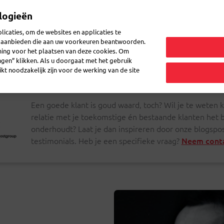
logieën
Mijn 
icaties, om de websites en applicaties te
en aanbieden die aan uw voorkeuren beantwoorden.
ming voor het plaatsen van deze cookies. Om
zenden
Post ontvangen
Logistiek
FAQ
eShop
ingen” klikken. Als u doorgaat met het gebruik
kt noodzakelijk zijn voor de werking van de site
Een goede klant is goud waard, toch? Wil je te weten
relatie met je toekomstige én bestaande klanten het b
onderhoudt? Laat je dan inspireren door onze blogspos
testimonials. Heb je een specifieke vraag?
Neem conta