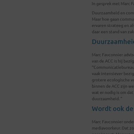
In gesprek met Marc F
Duurzaamheid en commu
Maar hoe gaan communi
ervaren strateeg en a
daar een stand van za
Duurzaamheid
Marc Fauconnier advise
van de ACC is hij bez
“Communicatiebureaus 
vaak intensiever bezi
grotere ecologische v
binnen de ACC zijn w
wat er nodig is om d
duurzaamheid. ”
Wordt ook de
Marc Fauconnier onder
mediavoorkeur. Dat zo
naar impact. Mensen v