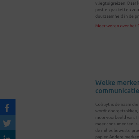
vliegtuigreizen. Daar 
post en pakketten zou
duurzaamheid in de pr
Meer weten over het C0
Welke merken
communicatie
Colruyt is de naam die
wordt doorgetrokken, 
mooi voorbeeld van. Hi
meer consumenten is d
de milieubewuste produ
papier. Andere merken