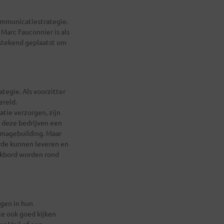
ommunicatiestrategie.
Marc Fauconnier is als
tstekend geplaatst om
tegie. Als voorzitter
ereld.
tie verzorgen, zijn
t deze bedrijven een
imagebuilding. Maar
rde kunnen leveren en
nkbord worden rond
lgen in hun
je ook goed kijken
er Mail of een