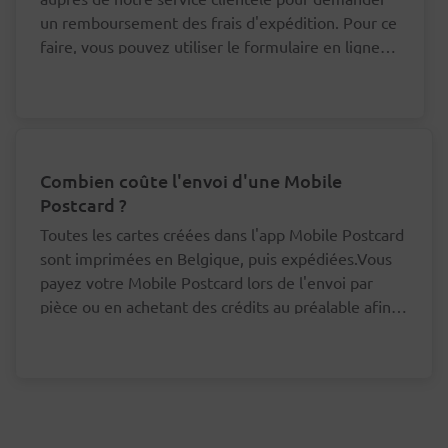
un remboursement des frais d'expédition. Pour ce
faire, vous pouvez utiliser le formulaire en ligne
en bas de cette page.
Combien coûte l'envoi d'une Mobile
Postcard ?
Toutes les cartes créées dans l'app Mobile Postcard
sont imprimées en Belgique, puis expédiées.Vous
payez votre Mobile Postcard lors de l'envoi par
pièce ou en achetant des crédits au préalable afin
d'envoyer votre carte à un moindre prix.Mobile
Vous n'avez pas besoin de payer vos cartes
Postcard - Par pièceLes cartes à destination d'une
postales une à une.
adresse en Belgique sont envoyées au tarif national
Le prix par Mobile Postcard diminue lorsque
(Prior: livraison le jour ouvrable suivant ou Non
vous achetez au moins 5 crédits à l'avance.
Prior: livraison dans les 3 jours ouvrables).Celles
Vos crédits sont liés à votre compte et restent
Les crédits n'arrivent jamais à expiration, mais