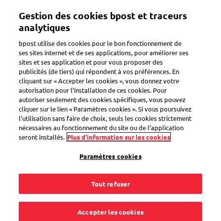
Aller
Gestion des cookies bpost et traceurs
au
Toggle navigation
contenu
analytiques
principal
bpost utilise des cookies pour le bon fonctionnement de
ses sites internet et de ses applications, pour améliorer ses
sites et ses application et pour vous proposer des
Livraison dans un distributeur Bbox
publicités (de tiers) qui répondent à vos préférences. En
cliquant sur « Accepter les cookies », vous donnez votre
autorisation pour l’installation de ces cookies. Pour
autoriser seulement des cookies spécifiques, vous pouvez
Comment récupérer
cliquer sur le lien « Paramètres cookies ». Si vous poursuivez
l’utilisation sans faire de choix, seuls les cookies strictement
un colis dans un
nécessaires au fonctionnement du site ou de l’application
seront installés.
Plus d’information sur les cookies
distributeur bbox ?
Paramètres cookies
Tout refuser
Dès que votre colis arrive dans le distributeur bbox, vous
Accepter les cookies