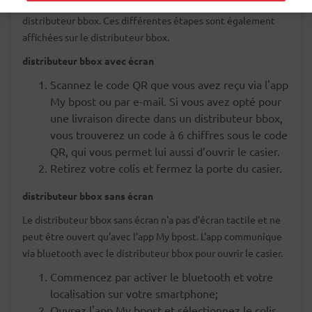
recevez un e-mail. Celui-ci détaille les étapes pour ouvrir le
distributeur bbox. Ces différentes étapes sont également
affichées sur le distributeur bbox.
distributeur bbox avec écran
Scannez le code QR que vous avez reçu via l'app
My bpost ou par e-mail. Si vous avez opté pour
une livraison directe dans un distributeur bbox,
vous trouverez un code à 6 chiffres sous le code
QR, qui vous permet lui aussi d’ouvrir le casier.
Retirez votre colis et fermez la porte du casier.
distributeur bbox sans écran
Le distributeur bbox sans écran n'a pas d'écran tactile et ne
peut être ouvert qu’avec l'app My bpost. L'app communique
via bluetooth avec le distributeur bbox pour ouvrir le casier.
Commencez par activer le bluetooth et votre
localisation sur votre smartphone;
Ouvrez l'app My bpost et sélectionnez le colis