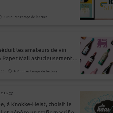
4 Minutes temps de lecture
séduit les amateurs de vin
n Paper Mail astucieusement
isé
022
-
4 Minutes temps de lecture
, # FMCG
e, à Knokke-Heist, choisit le
l et génère un trafic massif en