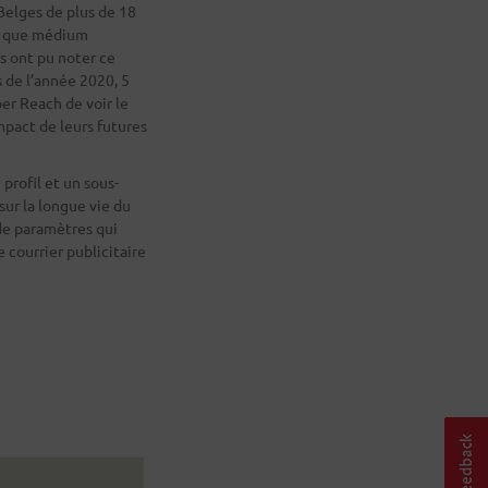
Belges de plus de 18
ant que médium
s ont pu noter ce
s de l’année 2020, 5
er Reach de voir le
impact de leurs futures
n profil et un sous-
sur la longue vie du
de paramètres qui
 courrier publicitaire