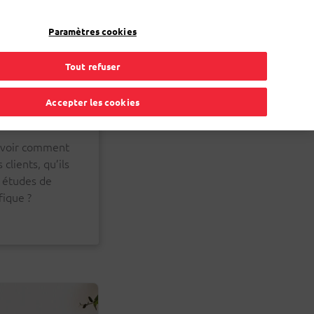
FR
Toggle Dropdown
Bpost
Professionnel
Paramètres cookies
Tout refuser
Accepter les cookies
 savoir comment
clients, qu’ils
, études de
ique ?