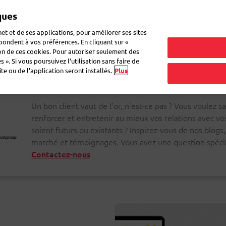
ques
Mon 
et et de ses applications, pour améliorer ses sites
épondent à vos préférences. En cliquant sur «
ion de ces cookies. Pour autoriser seulement des
r du courrier
Recevoir du courrier
Logistique
FAQ
eShop
 ». Si vous poursuivez l’utilisation sans faire de
e ou de l’application seront installés.
Plus
Un bon client vaut de l’or, n'est-ce pas ? Vous voulez
renforcer et entretenir au mieux vos relations avec vos 
soient futurs ou existants ? Inspirez-vous de nos blogs
marché et témoignages. Vous avez une question spécif
Contactez-nous