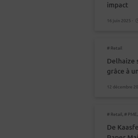
impact
16 juin 2025
-
# Retail
Delhaize 
grâce à u
personnal
12 décembre 2
# Retail, # PME
De Kaasfe
Paper Mai