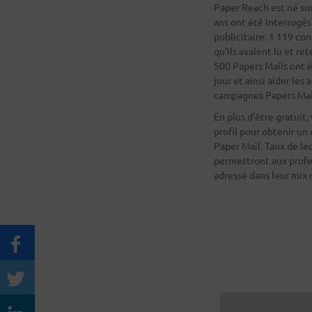
Paper Reach est né su
ans ont été interrogés
publicitaire. 1 119 co
qu’ils avaient lu et re
500 Papers Mails ont é
jour et ainsi aider le
campagnes Papers Mai
En plus d’être gratuit,
profil pour obtenir un 
Paper Mail. Taux de le
permettront aux profess
adressé dans leur mix 