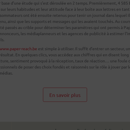
r base d’une étude qui s’est déroulée en 2 temps. Premièrement, 4 585 
 sur leurs habitudes et leur attitude face à leur boîte aux lettres en t
nsommateurs ont été ensuite retenus pour tenir un journal dans lequel il
tenu, ainsi que les supports et messages qui les avaient touchés. Au cour
té passés au crible pour déterminer les paramètres qui ont permis à Pap
s annonceurs, les médiaplanneurs et les agences de publicité à estimer l’
ls.
www.paper-reach.be
est simple à utiliser. Il suffit d’entrer un secteur, u
résultat. En quelques clics, vous accédez aux chiffres qui en disent long 
cture, sentiment provoqué à la réception, taux de réaction… une foule 
ionnels de poser des choix fondés et raisonnés sur le rôle à jouer par le
médias.
En savoir plus