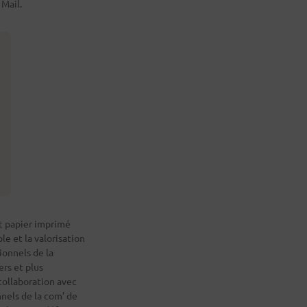
Mail.
rt papier imprimé
e et la valorisation
ionnels de la
rs et plus
collaboration avec
nnels de la com’ de