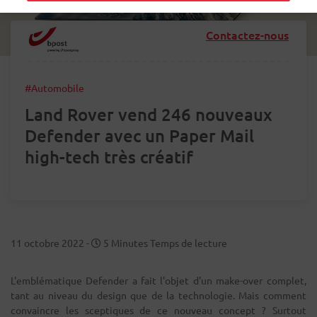
Contactez-nous
#Automobile
Land Rover vend 246 nouveaux
Defender avec un Paper Mail
high-tech très créatif
11 octobre 2022
-
5 Minutes Temps de lecture
L'emblématique Defender a fait l'objet d'un make-over complet,
tant au niveau du design que de la technologie. Mais comment
convaincre les sceptiques de ce nouveau concept ? Surtout