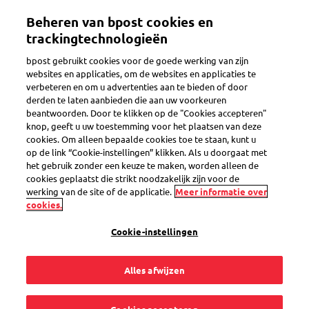
Overslaan
Beheren van bpost cookies en
en
Toggle navigation
naar
trackingtechnologieën
de
bpost gebruikt cookies voor de goede werking van zijn
inhoud
websites en applicaties, om de websites en applicaties te
gaan
verbeteren en om u advertenties aan te bieden of door
Verzamelen van postzegels
derden te laten aanbieden die aan uw voorkeuren
beantwoorden. Door te klikken op de "Cookies accepteren"
knop, geeft u uw toestemming voor het plaatsen van deze
cookies. Om alleen bepaalde cookies toe te staan, kunt u
Waar vind ik speciale
op de link “Cookie-instellingen” klikken. Als u doorgaat met
het gebruik zonder een keuze te maken, worden alleen de
postzegels voor
cookies geplaatst die strikt noodzakelijk zijn voor de
werking van de site of de applicatie.
Meer informatie over
cookies.
bijzondere
Cookie-instellingen
gelegenheden?
Alles afwijzen