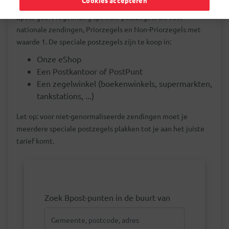
Cookies accepteren
bpost geeft regelmatig speciale postzegels uit voor
nationale zendingen, Priorzegels en Non-Priorzegels met
waarde 1. De speciale postzegels zijn te koop in:
Onze eShop
Een Postkantoor of PostPunt
Een zegelwinkel (boekenwinkels, supermarkten,
tankstations, ...)
Let op: voor niet-genormaliseerde zendingen moet je
meerdere speciale postzegels plakken tot je aan het juiste
tarief komt.
Zoek Bpost-punten in de buurt van