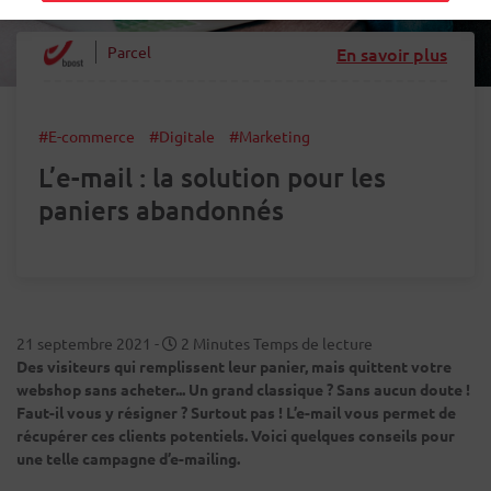
Parcel
En savoir plus
#E-commerce
#Digitale
#Marketing
L’e-mail : la solution pour les
paniers abandonnés
21 septembre 2021
-
2 Minutes Temps de lecture
Des visiteurs qui remplissent leur panier, mais quittent votre
webshop sans acheter... Un grand classique ? Sans aucun doute !
Faut-il vous y résigner ? Surtout pas ! L’e-mail vous permet de
récupérer ces clients potentiels. Voici quelques conseils pour
une telle campagne d’e-mailing.