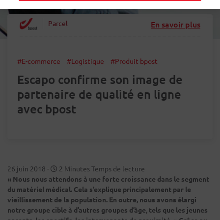
Parcel
En savoir plus
#E-commerce
#Logistique
#Produit bpost
Escapo confirme son image de
partenaire de qualité en ligne
avec bpost
26 juin 2018
-
2 Minutes Temps de lecture
« Nous nous attendons à une forte croissance dans le segment
du matériel médical. Cela s’explique principalement par le
vieillissement de la population. En outre, nous avons élargi
notre groupe cible à d’autres groupes d’âge, tels que les jeunes
parents, les sportifs, les intervenants de proximité. » Grâce au