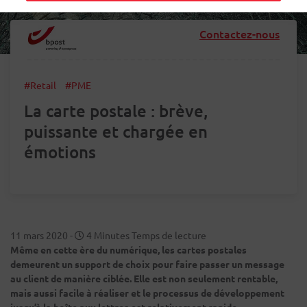
Contactez-nous
#Retail
#PME
La carte postale : brève,
puissante et chargée en
émotions
11 mars 2020
-
4 Minutes Temps de lecture
Même en cette ère du numérique, les cartes postales
demeurent un support de choix pour faire passer un message
au client de manière ciblée. Elle est non seulement rentable,
mais aussi facile à réaliser et le processus de développement
jusqu’à la boîte aux lettres est relativement rapide.