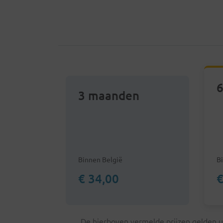
6
3 maanden
Binnen België
B
€ 34,00
€
De hierboven vermelde prijzen gelden ui