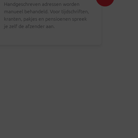
Handgeschreven adressen worden
zendinge
manueel behandeld. Voor tijdschriften,
nieuwe ad
kranten, pakjes en pensioenen spreek
je levera
je zelf de afzender aan.
te breng