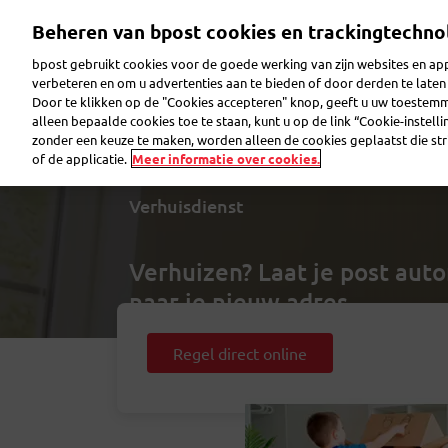
Overslaan
Beheren van bpost cookies en trackingtechno
en
naar
bpost gebruikt cookies voor de goede werking van zijn websites en appl
de
verbeteren en om u advertenties aan te bieden of door derden te lat
inhoud
Door te klikken op de "Cookies accepteren" knop, geeft u uw toestem
gaan
Pakje verzenden
Pakje ontvangen
Brief ver
alleen bepaalde cookies toe te staan, kunt u op de link “Cookie-instell
zonder een keuze te maken, worden alleen de cookies geplaatst die stri
of de applicatie.
Meer informatie over cookies.
Verhuisdienst
Verhuizen? Laat je post aut
naar je nieuw adres
Regel direct online
Voor
11€ per maand*
Geen risico op onbetaalde facturen
Verlies geen tijd met langslopen bij je 