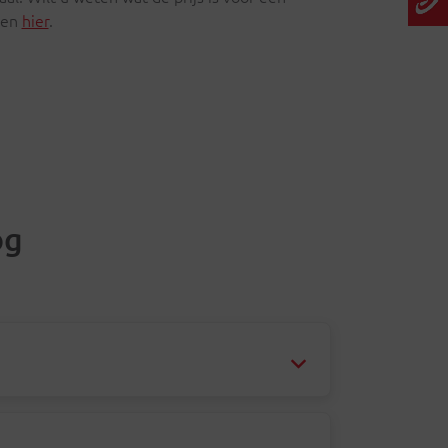
zen
hier
.
og