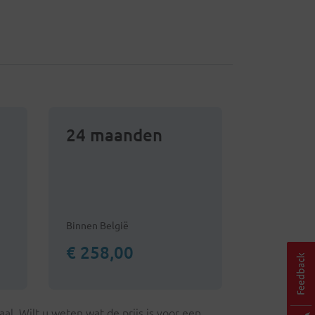
24 maanden
Binnen België
€ 258,00
l. Wilt u weten wat de prijs is voor een