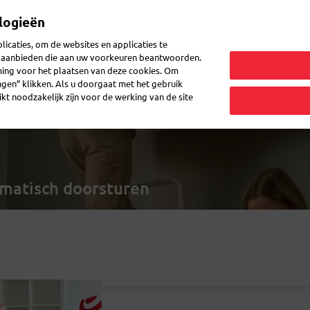
logieën
Mijn 
icaties, om de websites en applicaties te
en aanbieden die aan uw voorkeuren beantwoorden.
ming voor het plaatsen van deze cookies. Om
zenden
Post doorsturen
Veelgestelde vragen
eShop
ingen” klikken. Als u doorgaat met het gebruik
kt noodzakelijk zijn voor de werking van de site
omatisch doorsturen
oude woning