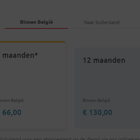
Binnen België
Naar buitenland
 maanden*
12 maanden
innen België
Binnen België
 66,00
€ 130,00
tsluitend voor een abonnement op de dienst via ons onlinekanaa