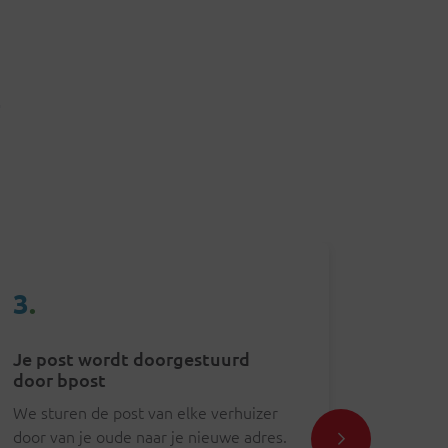
4
3
.
4
.
Je post wordt doorgestuurd
Je post
door bpost
adres
We sturen de post van elke verhuizer
Je persoo
door van je oude naar je nieuwe adres.
wenskaa