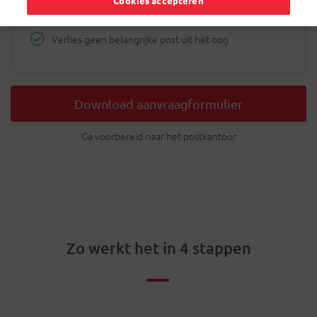
Cookies accepteren
Persoonlijke hulp in het postkantoor
Verlies geen belangrijke post uit het oog
Download aanvraagformulier
Ga voorbereid naar het postkantoor
Zo werkt het in 4 stappen