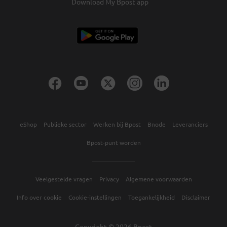
Download My Bpost app
eShop
Publieke sector
Werken bij Bpost
Bnode
Leveranciers
Bpost-punt worden
Veelgestelde vragen
Privacy
Algemene voorwaarden
Info over cookie
Cookie-instellingen
Toegankelijkheid
Disclaimer
Copyright © 2026 Bpost