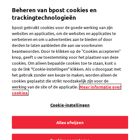
Overslaan
Beheren van bpost cookies en
en
Toggle navigation
naar
trackingtechnologieën
de
bpost gebruikt cookies voor de goede werking van zijn
inhoud
websites en applicaties, om de websites en applicaties te
gaan
verbeteren en om u advertenties aan te bieden of door
derden te laten aanbieden die aan uw voorkeuren
beantwoorden. Door te klikken op de "Cookies accepteren"
knop, geeft u uw toestemming voor het plaatsen van deze
cookies. Om alleen bepaalde cookies toe te staan, kunt u
op de link “Cookie-instellingen” klikken. Als u doorgaat met
het gebruik zonder een keuze te maken, worden alleen de
cookies geplaatst die strikt noodzakelijk zijn voor de
werking van de site of de applicatie.
Meer informatie over
Doorzenddienst Nabestaanden en Bewindvoerders
cookies.
Een dierbare overleden of ben je een
Cookie-instellingen
bewindvoerder? Ontvang de post bij jou
thuis
Alles afwijzen
Voor
per maand