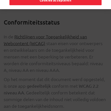
Cookies accepteren
Conformiteitsstatus
In de
Richtlijnen voor Toegankelijkheid van
Webcontent (WCAG)
staan eisen voor ontwerpers
en ontwikkelaars om de toegankelijkheid voor
mensen met een beperking te verbeteren. Er
worden drie conformiteitsniveaus bepaald: niveau
A, niveau AA en niveau AAA.
Op het moment dat dit document werd opgesteld,
is onze app
conform met
gedeeltelijk
WCAG 2.2
Gedeeltelijk conform betekent dat
niveau AA.
sommige delen van de inhoud niet volledig voldoen
aan de toegankelijkheidsnorm.