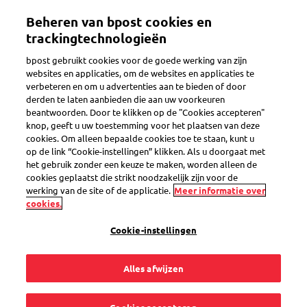
Overslaan
Beheren van bpost cookies en
en
naar
trackingtechnologieën
de
bpost gebruikt cookies voor de goede werking van zijn
inhoud
Toegankelijkheidsverklaring
websites en applicaties, om de websites en applicaties te
gaan
verbeteren en om u advertenties aan te bieden of door
derden te laten aanbieden die aan uw voorkeuren
beantwoorden. Door te klikken op de "Cookies accepteren"
bpost verbindt zich ertoe om de digitale
knop, geeft u uw toestemming voor het plaatsen van deze
toegankelijkheid van zijn website en mobiele
cookies. Om alleen bepaalde cookies toe te staan, kunt u
op de link “Cookie-instellingen” klikken. Als u doorgaat met
applicaties te garanderen. Dit in overeenstemming
het gebruik zonder een keuze te maken, worden alleen de
met de
EU-richtlijn inzake webtoegankelijkheid
voor
cookies geplaatst die strikt noodzakelijk zijn voor de
werking van de site of de applicatie.
Meer informatie over
toepassingen van instellingen die betaald worden
cookies.
door de Belgische overheid.
Cookie-instellingen
Deze verklaring is van toepassing op de iOS- en
Android-versies van de mobiele My bpost app.
Alles afwijzen