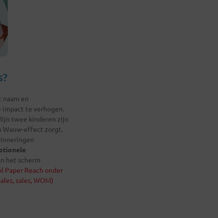
s?
et naam en
e impact te verhogen.
Mijn twee kinderen zijn
n Wauw-effect zorgt.
erinneringen
otionele
aan het scherm
l Paper Reach
onder
sales, sales, WOM)