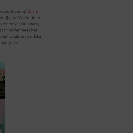
weede) bedrijf
With-
bedrijven. “We hebben
 kregen van hun baas,
ist in onder meer het
lijk. Zoals uit de data
elangrijke