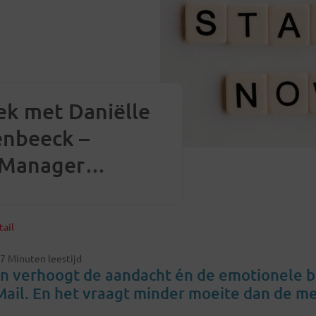
ek met Daniëlle
nbeeck –
 Manager
il en with-
over de
ail
rde van
7 Minuten leestijd
isatie
en verhoogt de aandacht én de emotionele 
Mail. En het vraagt minder moeite dan de m