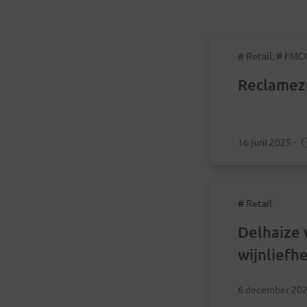
# Retail, # FMC
Reclamez
16 juni 2025
-
# Retail
Delhaize v
wijnliefh
gepersona
6 december 20