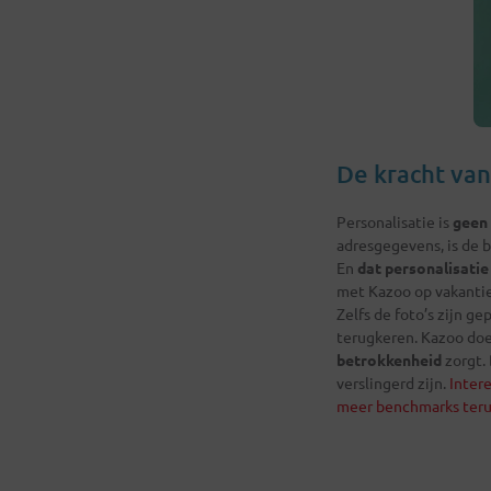
De kracht van
Personalisatie is
geen
adresgegevens, is de 
En
dat personalisatie
met Kazoo op vakantie
Zelfs de foto’s zijn g
terugkeren. Kazoo doe
betrokkenheid
zorgt. 
verslingerd zijn.
Intere
meer benchmarks terug