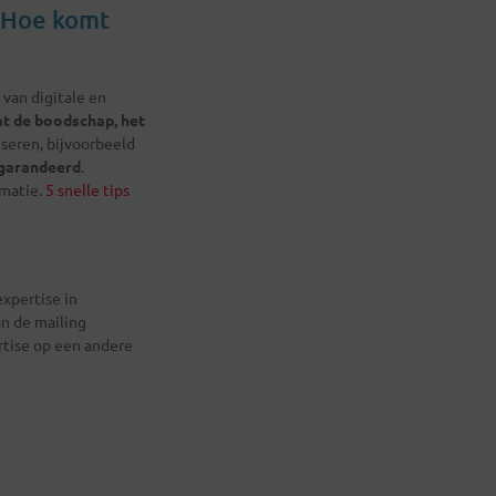
. Hoe komt
van digitale en
t de boodschap, het
iseren, bijvoorbeeld
garandeerd
.
rmatie.
5 snelle tips
expertise in
n de mailing
rtise op een andere