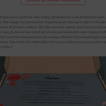
satie heb je perfecte data nodig. Datakwaliteit is de achilleshiel want a
bij. Het vraagt een permanente inspanning om data up-to-date te houden
 niet altijd even evident. Het lijkt een kost maar je moet het zien als e
e basis. Ik zie wel een trend dat slimme personalisatie meer ingang vind
s niet meer het massamedium van vroeger. Banken bijvoorbeeld gaan voo
entie. Dan is het ook makkelijker om te personaliseren en zie je door 
r effect.