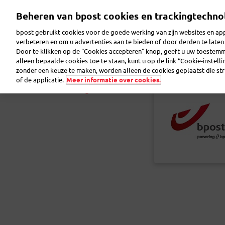
Overslaan
Beheren van bpost cookies en trackingtechno
en
naar
bpost gebruikt cookies voor de goede werking van zijn websites en appl
de
verbeteren en om u advertenties aan te bieden of door derden te lat
inhoud
Door te klikken op de "Cookies accepteren" knop, geeft u uw toestem
gaan
Reclame maken
Pakjes verzenden
Post ver
alleen bepaalde cookies toe te staan, kunt u op de link “Cookie-instell
zonder een keuze te maken, worden alleen de cookies geplaatst die stri
of de applicatie.
Meer informatie over cookies.
Terug