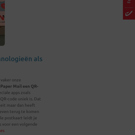
hnologieën als
 vaker onze
 Paper Mail een QR-
ciale apps zoals
sQR-code uniek is. Dat
teit maar dan heeft
 even terug te komen
e postkaart leidt je
is voor een volgende
ses