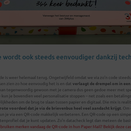
e wordt ook steeds eenvoudiger dankzij tec
de is weer helemaal terug. Ongetwijfeld omdat we via zo’n code steeds
en zien zo hoe eenvoudig het is en dat
verlaagt de drempel om in een
 kan tegenwoordig gewoon met je camera dus geen gedoe meer met spe
 kun je bovendien veel personalisatie stoppen – net zoals een betaling
ijkheden om de brug te slaan tussen papier en digitaal. Die mix is reali
rote voordeel dat je via de brievenbus heel veel aandacht krijgt
. Om
kun je via een QR-code makkelijk verbeteren. Een QR-code op een simpel
ntenprofiel dat je kunt updaten. Zo’n datacheck legt dan meteen de bas
bruiken merken vandaag de QR-code in hun Paper Mail?
Bekijk deze ca