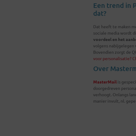
Een trend in 
dat?
Dat heeft te maken me
sociale media wordt d
voordeel en het aanb
volgens nabijgelegen 
Bovendien zorgt de QR
voor personalisatie?
C
Over Masterm
MasterMail
is gespeci
doorgedreven personal
verhoogt. Onlangs lan
manier invult, nl. gep