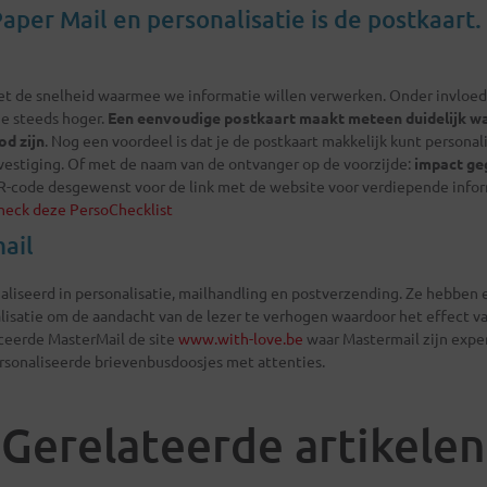
Paper Mail en personalisatie is de postkaart
t de snelheid waarmee we informatie willen verwerken. Onder invloed 
ie steeds hoger.
Een eenvoudige postkaart maakt meteen duidelijk wa
od zijn
. Nog een voordeel is dat je de postkaart makkelijk kunt personal
vestiging. Of met de naam van de ontvanger op de voorzijde:
impact ge
-code desgewenst voor de link met de website voor verdiepende info
heck deze PersoChecklist
ail
aliseerd in personalisatie, mailhandling en postverzending. Ze hebben 
isatie om de aandacht van de lezer te verhogen waardoor het effect va
ceerde MasterMail de site
www.with-love.be
waar Mastermail zijn expe
ersonaliseerde brievenbusdoosjes met attenties.
Gerelateerde artikelen