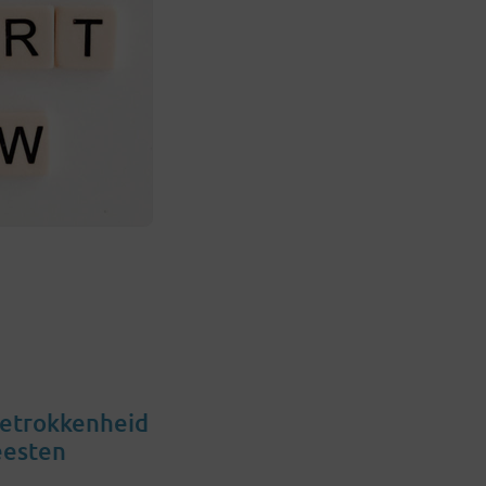
betrokkenheid
eesten