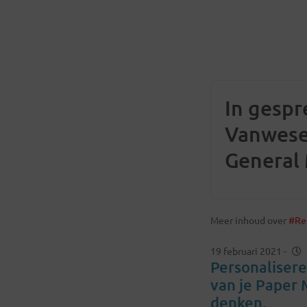
In gespr
Vanwese
General
Masterma
love.be 
Meer inhoud over
#Ret
meerwaa
19 februari 2021
-
personal
Personaliser
van je Paper 
denken.