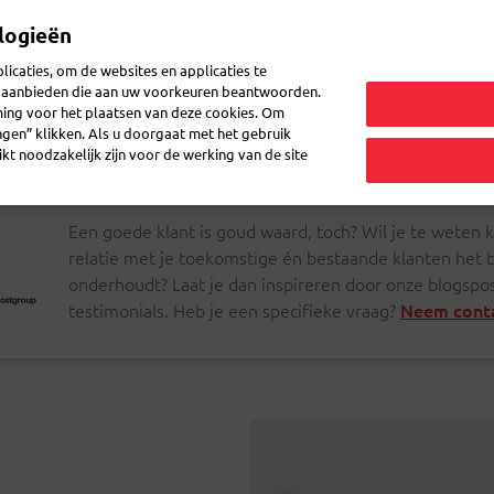
logieën
Mijn 
icaties, om de websites en applicaties te
en aanbieden die aan uw voorkeuren beantwoorden.
ming voor het plaatsen van deze cookies. Om
zenden
Post ontvangen
Logistiek
FAQ
eShop
ingen” klikken. Als u doorgaat met het gebruik
kt noodzakelijk zijn voor de werking van de site
Een goede klant is goud waard, toch? Wil je te weten
relatie met je toekomstige én bestaande klanten het b
onderhoudt? Laat je dan inspireren door onze blogspos
testimonials. Heb je een specifieke vraag?
Neem conta