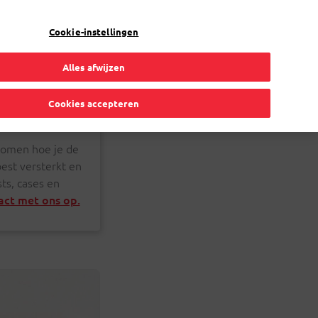
NL
Toggle Dropdown
Bpost
Zakelijk
Cookie-instellingen
Alles afwijzen
Cookies accepteren
 komen hoe je de
est versterkt en
ts, cases en
ct met ons op.