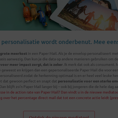
 personalisatie wordt onderbenut. Mee een
 grote meerkost
in een Paper Mail. Als je de envelop personaliseert m
basis aanwezig. Dan kun je die data op andere manieren gebruiken om d
 voor meer impact zorgt, dat is zeker
. Ik merk dat ook als consument. 
 geweest en krijgen dan een gepersonaliseerde Paper Mail die voor ee
epersonaliseerd zodat de herkenning optimaal is en er heel veel leuke h
t dat gewoon perfect en snapt dat
personalisatie voor een sterke em
Dan blijft zo’n Paper Mail langer bij – ook bij jongeren die de hele dag 
sse in de action rate van Paper Mail? Dan vindt u in de
nieuwe mediatoo
 over het percentage direct mail dat tot een concrete actie leidt (pre
Ontdek de nieuwe mediatool