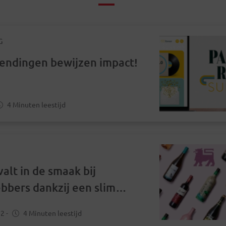
G
endingen bewijzen impact!
4 Minuten leestijd
alt in de smaak bij
ebbers dankzij een slim
liseerde Paper Mail
22
-
4 Minuten leestijd