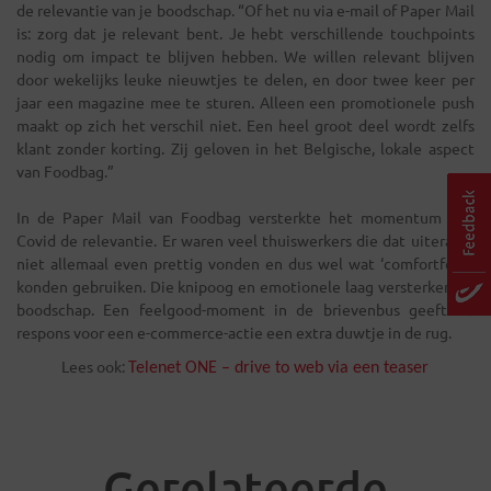
de relevantie van je boodschap. “Of het nu via e-mail of Paper Mail
is: zorg dat je relevant bent. Je hebt verschillende touchpoints
nodig om impact te blijven hebben. We willen relevant blijven
door wekelijks leuke nieuwtjes te delen, en door twee keer per
jaar een magazine mee te sturen. Alleen een promotionele push
maakt op zich het verschil niet. Een heel groot deel wordt zelfs
klant zonder korting. Zij geloven in het Belgische, lokale aspect
van Foodbag.”
In de Paper Mail van Foodbag versterkte het momentum van
Covid de relevantie. Er waren veel thuiswerkers die dat uiteraard
niet allemaal even prettig vonden en dus wel wat ‘comfortfood’
konden gebruiken. Die knipoog en emotionele laag versterken de
boodschap. Een feelgood-moment in de brievenbus geeft de
respons voor een e-commerce-actie een extra duwtje in de rug.
Lees ook:
Telenet ONE – drive to web via een teaser
Gerelateerde