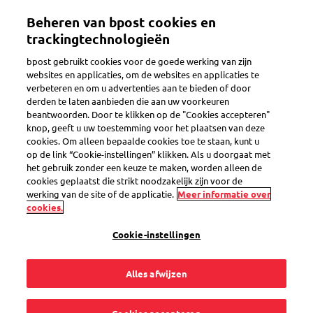
Overslaan
Beheren van bpost cookies en
en
Toggle navigation
naar
trackingtechnologieën
de
bpost gebruikt cookies voor de goede werking van zijn
inhoud
Terug
websites en applicaties, om de websites en applicaties te
gaan
verbeteren en om u advertenties aan te bieden of door
derden te laten aanbieden die aan uw voorkeuren
beantwoorden. Door te klikken op de "Cookies accepteren"
knop, geeft u uw toestemming voor het plaatsen van deze
cookies. Om alleen bepaalde cookies toe te staan, kunt u
op de link “Cookie-instellingen” klikken. Als u doorgaat met
het gebruik zonder een keuze te maken, worden alleen de
cookies geplaatst die strikt noodzakelijk zijn voor de
werking van de site of de applicatie.
Meer informatie over
cookies.
Cookie-instellingen
Alles afwijzen