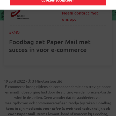
Cookies accepteren
Neem contact met
ons op.
#KMO
Foodbag zet Paper Mail met
succes in voor e-commerce
19 april 2022
-
3 Minuten leestijd
E-commerce kreeg tijdens de coronapandemie een stevige boost
en maaltijdbezorging had door de sluiting van de horeca extra de
wind in de zeilen. Geen wonder dat de aanbieders van
maaltijdboxen ook communicatief een tandje bijstaken.
Foodbag
koos in zijn mediamix voor
drive to web
heel nadrukkelijk ook
voor Paper Mail
. Bram Elewaut, head of marcom bij Foodbag,