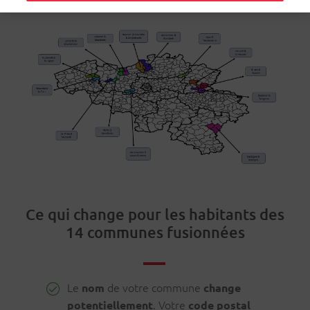
Ce qui change pour les habitants des
14 communes fusionnées
Le
de votre commune
nom
change
. Votre
potentiellement
code postal