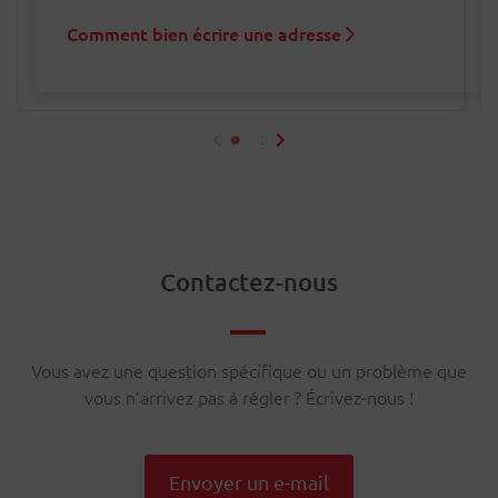
Comment bien écrire une adresse
À partir du 01/01/2025
3840 Tongeren-Borgloon - 3700
Jusqu'au 31/12/2024
Tongeren-Borgloon
Contactez-nous
Jusqu'au 31/12/2024
8750 Wingene - 8755 Ruiselede
9185 Wachtebeke - 9080 Lochristi
Hasselt et Kortessem
Vous avez une question spécifique ou un problème que
vous n’arrivez pas à régler ? Écrivez-nous !
Envoyer un e-mail