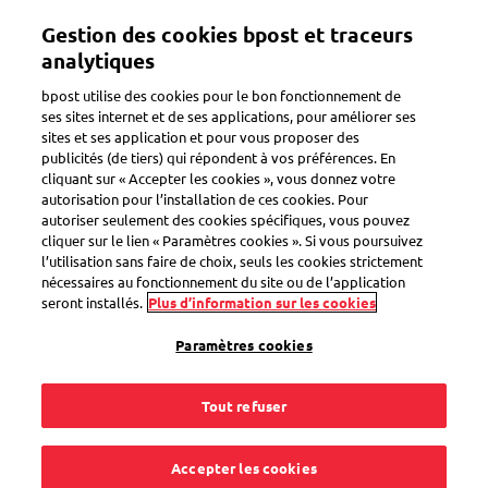
Aller
Gestion des cookies bpost et traceurs
au
Toggle navigation
contenu
analytiques
principal
bpost utilise des cookies pour le bon fonctionnement de
ses sites internet et de ses applications, pour améliorer ses
sites et ses application et pour vous proposer des
Nouvelles fusions de communes le
publicités (de tiers) qui répondent à vos préférences. En
cliquant sur « Accepter les cookies », vous donnez votre
1er janvier 2025
autorisation pour l’installation de ces cookies. Pour
autoriser seulement des cookies spécifiques, vous pouvez
cliquer sur le lien « Paramètres cookies ». Si vous poursuivez
Tout ce qu’il faut savoir sur votre
l’utilisation sans faire de choix, seuls les cookies strictement
nouvelle adresse, votre courrier et vos
nécessaires au fonctionnement du site ou de l’application
seront installés.
Plus d’information sur les cookies
livraisons
Paramètres cookies
Tout refuser
Accepter les cookies