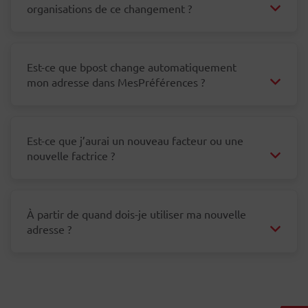
organisations de ce changement ?
À partir du 01/01/2025
2000 Antwerpen - 2150 Antwerpen
Est-ce que bpost change automatiquement
mon adresse dans MesPréférences ?
À partir du 01/01/2025
Jusqu'au 31/12/2024
Est-ce que j’aurai un nouveau facteur ou une
3730 Bilzen-Hoeselt - 3740 Bilzen-
nouvelle factrice ?
1570 Galmaarden - 1755 Gooik - 1540
Hoeselt
Herne
Jusqu'au 31/12/2024
Jusqu'au 31/12/2024
8760 Meulebeke - 8700 Tielt
9120 Beveren - 2070 Zwijndrecht - 9150
À partir de quand dois-je utiliser ma nouvelle
Borgloon et Tongeren
Kruibeke
adresse ?
Tongeren-Borgloon