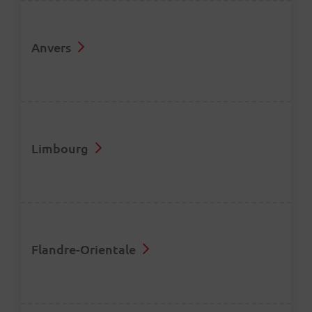
Anvers
Antwerpen et Borsbeek
Limbourg
Antwerpen
Bilzen et Hoeselt
Plus d'informations
Flandre-Orientale
Bilzen-
Hoeselt