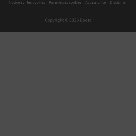
Notice sur les cookies
Paramètres cookies
Accessibilité
Disclaimer
Plus d'informations
Copyright © 2026 Bpost
Jusqu'au 31/12/2024
9180 Moerbeke - 9160 Lokeren
Jusqu'au 31/12/2024
3980 Tessenderlo - 3945 Ham