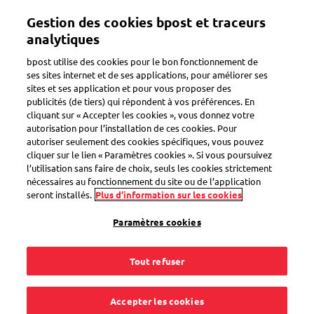
Aller
Gestion des cookies bpost et traceurs
au
Toggle navigation
contenu
analytiques
principal
bpost utilise des cookies pour le bon fonctionnement de
ses sites internet et de ses applications, pour améliorer ses
sites et ses application et pour vous proposer des
Il y a un problème
publicités (de tiers) qui répondent à vos préférences. En
cliquant sur « Accepter les cookies », vous donnez votre
autorisation pour l’installation de ces cookies. Pour
autoriser seulement des cookies spécifiques, vous pouvez
Les coordonnées de
cliquer sur le lien « Paramètres cookies ». Si vous poursuivez
l’utilisation sans faire de choix, seuls les cookies strictement
ma machine ne sont
nécessaires au fonctionnement du site ou de l’application
seront installés.
Plus d’information sur les cookies
pas correctement
Paramètres cookies
indiquées sur ma
Tout refuser
facture. Que faire ?
Accepter les cookies