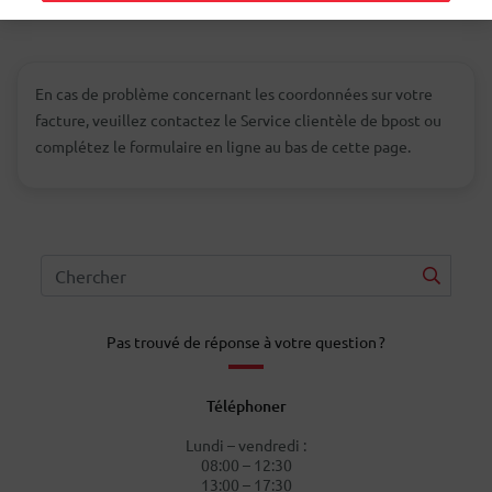
En cas de problème concernant les coordonnées sur votre
facture, veuillez contactez le Service clientèle de bpost ou
complétez le formulaire en ligne au bas de cette page.
Pas trouvé de réponse à votre question ?
Téléphoner
Lundi – vendredi :
08:00 – 12:30
13:00 – 17:30