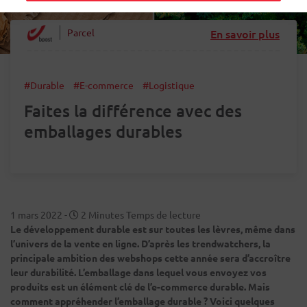
Parcel
En savoir plus
#Durable
#E-commerce
#Logistique
Faites la différence avec des
emballages durables
1 mars 2022
-
2 Minutes Temps de lecture
Le développement durable est sur toutes les lèvres, même dans
l’univers de la vente en ligne. D’après les trendwatchers, la
principale ambition des webshops cette année sera d’accroître
leur durabilité. L’emballage dans lequel vous envoyez vos
produits est un élément clé de l’e-commerce durable. Mais
comment appréhender l’emballage durable ? Voici quelques