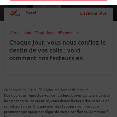
Parcel
En savoir plus
#Satisfaction
#Logistique
#E-commerce
Chaque jour, vous nous confiez le
destin de vos colis : voici
comment nos facteurs en
prennent soin
26 septembre 2019
-
1 Minutes Temps de lecture
Dès que vous remettez vos colis à bpost pour qu'ils arrivent à
bon port en toute sécurité, vous devez lâcher prise et vous en
remettre à nous. Chaque jour, des facteurs comme Julio
prouvent que bpost est digne de votre confiance. Comment ?
Découvrez-le dans cette vidéo.