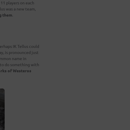
 11 players on each
ellus was a new team,
g them
.
perhaps IK Tellus could
ay, is pronounced just
common name in
d to do something with
tarks of Westeros