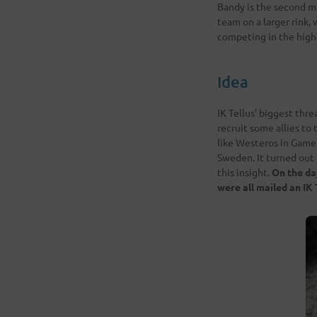
Bandy is the second mo
team on a larger rink, 
competing in the highe
Idea
IK Tellus’ biggest thre
recruit some allies to 
like Westeros in Game
Sweden. It turned out 
this insight.
On the da
were all mailed an IK