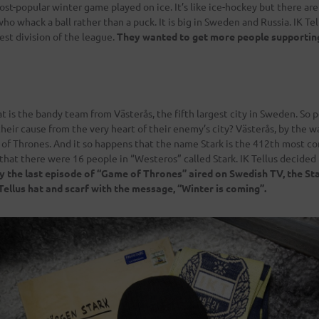
st-popular winter game played on ice. It’s like ice-hockey but there are
who whack a ball rather than a puck. It is big in Sweden and Russia. IK T
st division of the league.
They wanted to get more people supportin
at is the bandy team from Västerås, the fifth largest city in Sweden. So 
their cause from the very heart of their enemy’s city? Västerås, by the w
 of Thrones. And it so happens that the name Stark is the 412th most 
that there were 16 people in “Westeros” called Stark. IK Tellus decide
y the last episode of “Game of Thrones” aired on Swedish TV, the S
 Tellus hat and scarf with the message, “Winter is coming”.