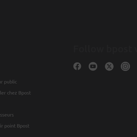
Follow bpost 
r public
ller chez Bpost
sseurs
r point Bpost