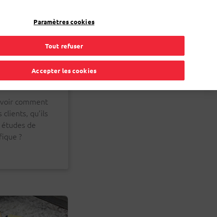
FR
Toggle Dropdown
Bpost
Professionnel
Paramètres cookies
Tout refuser
Accepter les cookies
 savoir comment
clients, qu’ils
, études de
ique ?