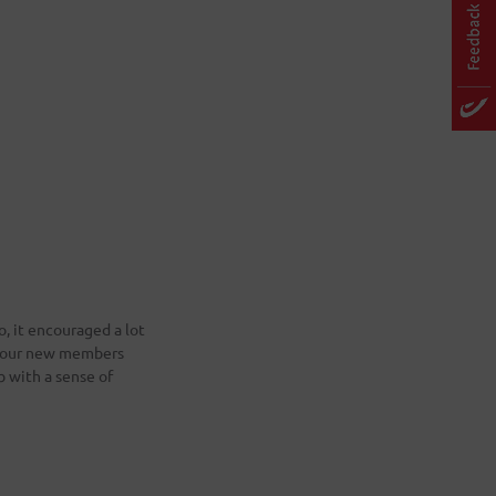
o, it encouraged a lot
 four new members
ub with a sense of