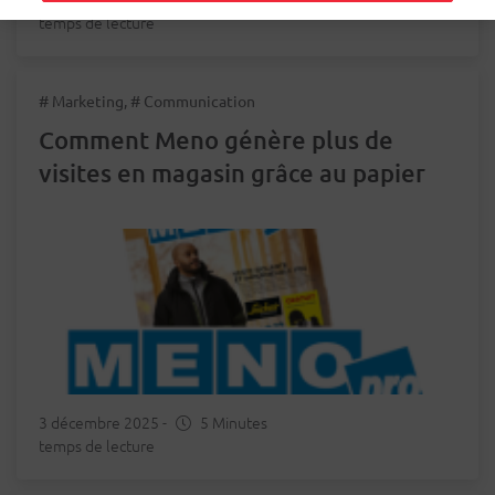
temps de lecture
# Marketing, # Communication
Comment Meno génère plus de
visites en magasin grâce au papier
3 décembre 2025
-
5 Minutes
temps de lecture