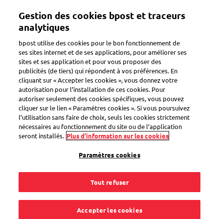
Aller
Gestion des cookies bpost et traceurs
au
Toggle navigation
contenu
analytiques
principal
bpost utilise des cookies pour le bon fonctionnement de
Vos filtres
ses sites internet et de ses applications, pour améliorer ses
sites et ses application et pour vous proposer des
publicités (de tiers) qui répondent à vos préférences. En
cliquant sur « Accepter les cookies », vous donnez votre
autorisation pour l’installation de ces cookies. Pour
# Marketing, # Communication
autoriser seulement des cookies spécifiques, vous pouvez
Quand le papier se transforme en or
cliquer sur le lien « Paramètres cookies ». Si vous poursuivez
l’utilisation sans faire de choix, seuls les cookies strictement
nécessaires au fonctionnement du site ou de l’application
seront installés.
Plus d’information sur les cookies
Paramètres cookies
Tout refuser
Accepter les cookies
13 février 2026
-
3 Minutes