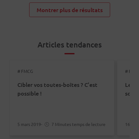
Montrer plus de résultats
Articles tendances
# FMCG
# Reta
Cibler vos toutes-boîtes ? C’est
Le co
possible !
son 
5 mars 2019
-
7 Minutes temps de lecture
16 jui