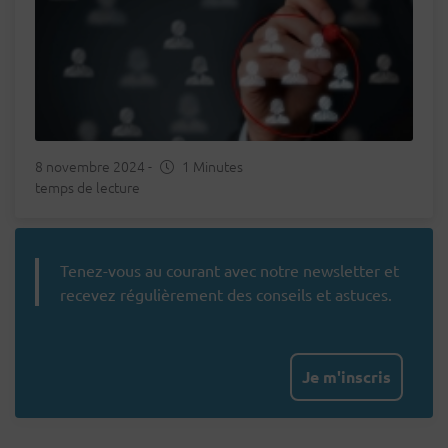
8 novembre 2024
-
1 Minutes
temps de lecture
Tenez-vous au courant avec notre newsletter et
recevez régulièrement des conseils et astuces.
Je m'inscris