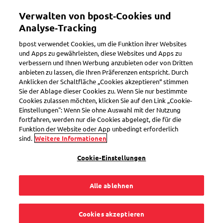
Direkt
Verwalten von bpost‑Cookies und
zum
Toggle navigation
Inhalt
Analyse‑Tracking
bpost verwendet Cookies, um die Funktion ihrer Websites
und Apps zu gewährleisten, diese Websites und Apps zu
verbessern und Ihnen Werbung anzubieten oder von Dritten
anbieten zu lassen, die Ihren Präferenzen entspricht. Durch
Anklicken der Schaltfläche „Cookies akzeptieren“ stimmen
Sie der Ablage dieser Cookies zu. Wenn Sie nur bestimmte
Cookies zulassen möchten, klicken Sie auf den Link „Cookie-
Einstellungen": Wenn Sie ohne Auswahl mit der Nutzung
fortfahren, werden nur die Cookies abgelegt, die für die
Funktion der Website oder App unbedingt erforderlich
sind.
Weitere Informationen
Pakete nach China versenden
Cookie-Einstellungen
Ein Paket nach China kann von jedem
Postamt oder PostPunkt aus versendet
Alle ablehnen
werden.
Cookies akzeptieren
Zeit sparen? Erstellen und bezahlen Sie Ihr