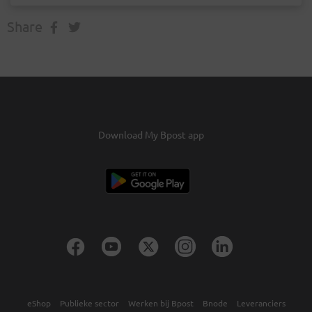
Share
Download My Bpost app
eShop
Publieke sector
Werken bij Bpost
Bnode
Leveranciers