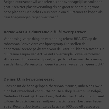
Belgen duurzamer wil winkelen als het over dagelijkse aankopen
gaat. 18% ziet plasticvervuiling als de grootse bedreiging voor
onze planeet. En slechts 7% is bereid om duurzamer te kopen als
daar toegevingen tegenover staan.’
Active Ants als duurzame e-fulfilmentpartner
Voor opslag, verpakking en verzending rekent BRAUZZ. op de
robots van Active Ants van bpostgroup. Die stellen de
gepersonaliseerde pakketten voor de BRAUZZ.-klanten samen. De
duurzame aanpak van Active Ants overtuigde Lowie Vercraeye:
‘Als je over duurzaamheid praat, wil je dat tot en met de levering
aan de klant. We verspillen geen karton en verzenden geen lucht.’
De markt in beweging gezet
Sinds de uit de hand gelopen thesis van Manush, Ruben en Lowie
ging het razendsnel voor BRAUZZ. De e-shop levert nu in België,
Nederland, Frankrijk, Luxemburg, Duitsland en Oostenrijk. Initieel
wilden de 3 stichters een miljoen plastic flessen besparen tegen
2025. Recent doorbraken ze de kaap van 600.000 uitgespaarde