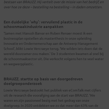
bestaan van BRAUZZ. Hij vertelt over de missie van het bedrijf, en
over hoe ze deze – bestelling na bestelling – in daden omzetten.
Een duidelijke ‘why’: vervuilend plastic in de
schoonmaakindustrie aanpakken
‘Samen met Manush Barvar en Ruben Renaer moest ik een
businessplan opstellen als masterthesis in onze opleiding
Innovatie en Ondernemerschap aan de Antwerp Management
School’, blikt Lowie Vercraeye terug. ‘We wilden iets doen dat de
wereld duurzamer zou maken.’ De 3 studenten kwamen al snel bij
de schoonmaaksector uit. Die verkocht volgens hen te veel water
en wegwerpplastic.
BRAUZZ. startte op basis van doorgedreven
doelgroeponderzoek
Lowie Vercraeye bestookt het publiek van eComTalk met cijfers
uit de research die voorafging aan de start van BRAUZZ. ‘We
waren en zijn passioneel bezig met het gedrag van onze
doelgroep. In 2020 ontdekten we zo dat meer dan 63% van de