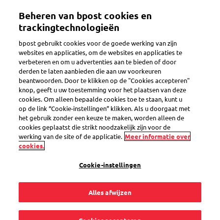
Overslaan
Beheren van bpost cookies en
en
Toggle navigation
naar
trackingtechnologieën
de
bpost gebruikt cookies voor de goede werking van zijn
inhoud
Terug
websites en applicaties, om de websites en applicaties te
gaan
verbeteren en om u advertenties aan te bieden of door
derden te laten aanbieden die aan uw voorkeuren
beantwoorden. Door te klikken op de "Cookies accepteren"
knop, geeft u uw toestemming voor het plaatsen van deze
cookies. Om alleen bepaalde cookies toe te staan, kunt u
op de link “Cookie-instellingen” klikken. Als u doorgaat met
het gebruik zonder een keuze te maken, worden alleen de
cookies geplaatst die strikt noodzakelijk zijn voor de
werking van de site of de applicatie.
Meer informatie over
cookies.
Cookie-instellingen
Alles afwijzen