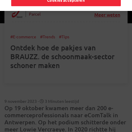
Cookies accepteren
Parcel
Meer weten
#E-commerce
#Trends
#Tips
Ontdek hoe de pakjes van
BRAUZZ. de schoonmaak-sector
schoner maken
9 november 2023
-
3 Minuten leestijd
Op 19 oktober kwamen meer dan 200 e-
commerceprofessionals naar eComTalk in
Antwerpen. Op het podium schitterde onder
meer Lowie Vercraeye. In 2020 richtte hij