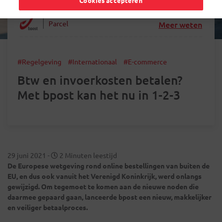
Cookies accepteren
Parcel
Meer weten
#Regelgeving
#Internationaal
#E-commerce
Btw en invoerkosten betalen?
Met bpost kan het nu in 1-2-3
29 juni 2021
-
2 Minuten leestijd
De Europese wetgeving rond online bestellingen van buiten de
EU, en dus ook vanuit het Verenigd Koninkrijk, werd onlangs
gewijzigd. Om tegemoet te komen aan de nieuwe noden die
daarmee gepaard gaan, lanceerde bpost een nieuw, makkelijker
en veiliger betaalproces.