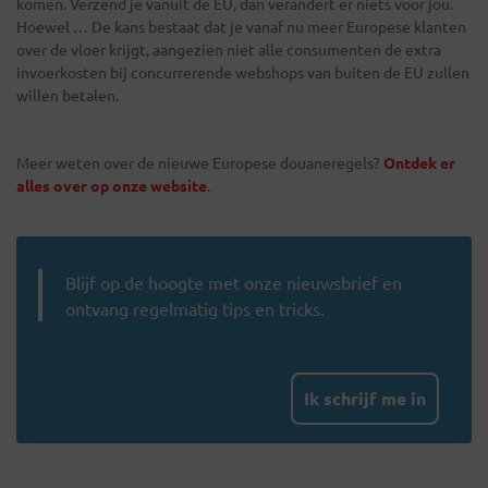
komen. Verzend je vanuit de EU, dan verandert er niets voor jou.
Hoewel … De kans bestaat dat je vanaf nu meer Europese klanten
over de vloer krijgt, aangezien niet alle consumenten de extra
invoerkosten bij concurrerende webshops van buiten de EU zullen
willen betalen.
Meer weten over de nieuwe Europese douaneregels?
Ontdek er
alles over op onze website
.
Blijf op de hoogte met onze nieuwsbrief en
ontvang regelmatig tips en tricks.
Ik schrijf me in