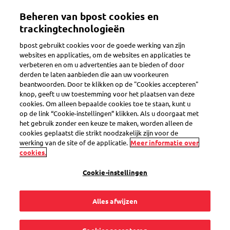
Overslaan
Beheren van bpost cookies en
en
Toggle navigation
naar
trackingtechnologieën
de
bpost gebruikt cookies voor de goede werking van zijn
inhoud
Terug
websites en applicaties, om de websites en applicaties te
gaan
verbeteren en om u advertenties aan te bieden of door
derden te laten aanbieden die aan uw voorkeuren
beantwoorden. Door te klikken op de "Cookies accepteren"
knop, geeft u uw toestemming voor het plaatsen van deze
cookies. Om alleen bepaalde cookies toe te staan, kunt u
op de link “Cookie-instellingen” klikken. Als u doorgaat met
het gebruik zonder een keuze te maken, worden alleen de
cookies geplaatst die strikt noodzakelijk zijn voor de
werking van de site of de applicatie.
Meer informatie over
cookies.
Cookie-instellingen
Alles afwijzen