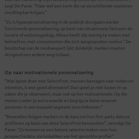
zegt De Pauw. “Maar wel een term die op verschillende manieren
invulling kan krijgen.”
“Zo is hyperpersonalisering in de praktijk doorgaans eerder
functionele personalisering, op basis van situationele factoren als
locatie of websitegedrag. Alleen heeft dat weinig te maken met
behoeften, met consumenten die zich aangesproken voelen.” De
boodschap van de mediaexpert lijkt duidelijk: merken moeten
dringend een andere weg inslaan.
Op naar motivationele personalisering
“Wat bpost doet met SelectPost, mensen bevragen naar noden en
intenties, is een goed alternatief. Dan speel je niet louter in op
zaken die je observeert, maar ook op het motivationele. Op die
manier creëer je extra waarde en begrijp je beter waarom
personen in een bepaald segment terechtkomen.”
“Bovendien krijgen merken zo de kans om hun first party data te
profileren op basis van deze SelectPost-kenmerken”, vervolgt De
Pauw. “Zo kunnen ze een betere selectie maken voor hun
prospectiedata, via lookalikes van het gezochte profiel.”