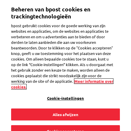
Overslaan
Beheren van bpost cookies en
en
Toggle navigation
naar
trackingtechnologieën
de
bpost gebruikt cookies voor de goede werking van zijn
inhoud
Terug
websites en applicaties, om de websites en applicaties te
gaan
verbeteren en om u advertenties aan te bieden of door
derden te laten aanbieden die aan uw voorkeuren
beantwoorden. Door te klikken op de "Cookies accepteren"
knop, geeft u uw toestemming voor het plaatsen van deze
cookies. Om alleen bepaalde cookies toe te staan, kunt u
op de link “Cookie-instellingen” klikken. Als u doorgaat met
het gebruik zonder een keuze te maken, worden alleen de
cookies geplaatst die strikt noodzakelijk zijn voor de
werking van de site of de applicatie.
Meer informatie over
cookies.
Cookie-instellingen
Alles afwijzen