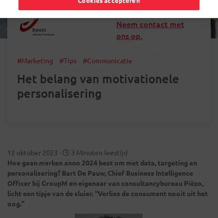
Cookies accepteren
Neem contact met
ons op.
#Marketing
#Tips
#Communicatie
Het belang van motivationele
personalisering
12 oktober 2023
-
3 Minuten leestijd
Hoe gaan merken anno 2024 best om met data, targeting en
personalisering? Bart De Pauw, Chief Business Intelligence
Officer bij GroupM en eigenaar van consultancybureau Piëzo,
licht een tipje van de sluier. “Verlies de consument nooit uit het
oog.”