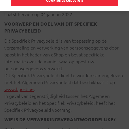
Cookies accepteren
Laatst herzien op 04 januari 2022
VOORWERP EN DOEL VAN DIT SPECIFIEK
PRIVACYBELEID
Dit Specifiek Privacybeleid is van toepassing op de
verzameling en verwerking van persoonsgegevens door
bpost in het kader van eShop en bevat specifieke
informatie over de manier waarop bpost uw
persoonsgegevens verwerkt.
Dit Specifiek Privacybeleid dient te worden samengelezen
met het Algemeen Privacybeleid dat beschikbaar is op
www.bpost.be
.
In geval van tegenstrijdigheid tussen het Algemeen
Privacybeleid en het Specifiek Privacybeleid, heeft het
Specifiek Privacybeleid voorrang.
WIE IS DE VERWERKINGSVERANTWOORDELIJKE?