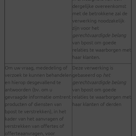
dergelijke overeenkomst
met de betrokkene zal de
verwerking noodzakelijk
zijn voor het
gerechtvaardigde belang
van bpost om goede
relaties te waarborgen met
haar klanten.
Om uw vraag, mededeling of
Deze verwerking is
verzoek te kunnen behandelen
gebaseerd op
het
en hierop desgevallend te
gerechtvaardigde belang
antwoorden (bv. om u
van bpost om goede
gevraagde informatie omtrent
relaties te waarborgen met
producten of diensten van
haar klanten of derden
bpost te verstrekken), in het
kader van het aanvragen of
verstrekken van offertes of
offerteaanvragen, voor