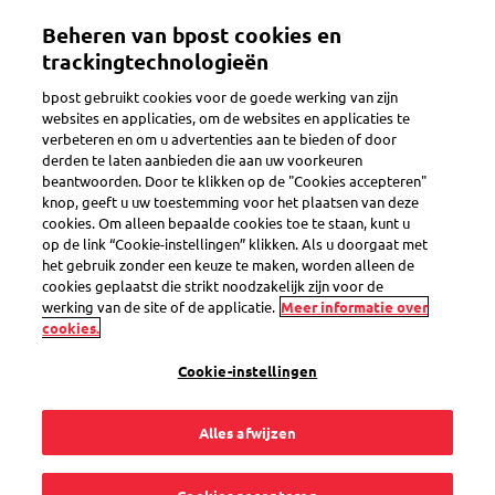
Overslaan
Beheren van bpost cookies en
en
Toggle navigation
naar
trackingtechnologieën
de
bpost gebruikt cookies voor de goede werking van zijn
inhoud
websites en applicaties, om de websites en applicaties te
gaan
Bescherming van
verbeteren en om u advertenties aan te bieden of door
derden te laten aanbieden die aan uw voorkeuren
beantwoorden. Door te klikken op de "Cookies accepteren"
knop, geeft u uw toestemming voor het plaatsen van deze
uw gegevens op
cookies. Om alleen bepaalde cookies toe te staan, kunt u
op de link “Cookie-instellingen” klikken. Als u doorgaat met
het gebruik zonder een keuze te maken, worden alleen de
eShop
cookies geplaatst die strikt noodzakelijk zijn voor de
werking van de site of de applicatie.
Meer informatie over
cookies.
Cookie-instellingen
Alles afwijzen