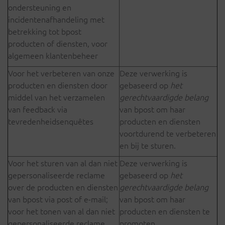
ondersteuning en
incidentenafhandeling met
betrekking tot bpost
producten of diensten, voor
algemeen klantenbeheer
Voor het verbeteren van onze
Deze verwerking is
producten en diensten door
gebaseerd op
het
middel van het verzamelen
gerechtvaardigde belang
van feedback via
van bpost om haar
tevredenheidsenquêtes
producten en diensten
voortdurend te verbeteren
en bij te sturen.
Voor het sturen van al dan niet
Deze verwerking is
gepersonaliseerde reclame
gebaseerd op
het
over de producten en diensten
gerechtvaardigde belang
van bpost via post of e-mail;
van bpost om haar
voor het tonen van al dan niet
producten en diensten te
gepersonaliseerde reclame
promoten.