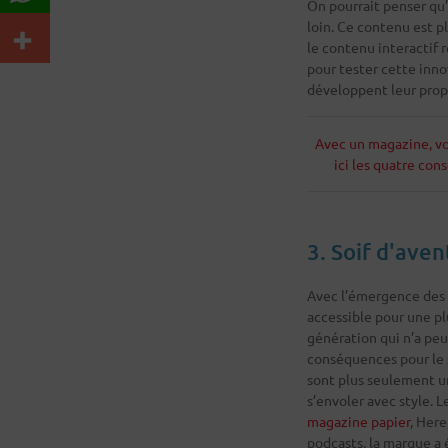
On pourrait penser qu’i
loin. Ce contenu est pl
le contenu interactif 
pour tester cette inno
développent leur propr
Avec un magazine, vo
ici les quatre con
3. Soif d'ave
Avec l’émergence des 
accessible pour une plu
génération qui n’a peu
conséquences pour le se
sont plus seulement un
s’envoler avec style. L
magazine papier
, Here
podcasts, la marque a 