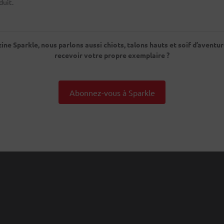
duit.
ne Sparkle, nous parlons aussi chiots, talons hauts et soif d’aventu
recevoir votre propre exemplaire ?
Abonnez-vous à Sparkle