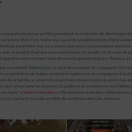
s.
s marques ont pensé qu’elles pouvaient se contenter de développer de
 produits. Rien n'est moins vrai. La corde sensible est loin d’être évide
farfelue à première vue. Le contenu que votre consommateur aime lire 
r avec le produit final que vous souhaiteriez lui vendre. Or, le coup de p
’il apprécie votre contenu vous donne une grande longueur d’avance à l
rque automobile
Subaru
joue la carte des animaux de compagnie. Des é
 des propriétaires de Subaru possèdent également un compagnon à quatr
s de la famille, y compris leurs animaux domestiques, du point A au p
mer leur amour pour les animaux, ils publient du contenu sur nos fidèles
 en ligne :
« Subaru loves pets »
. Elle présente aussi des collaborations
sûrs, ils touchent la corde sensible de nombreux amis des animaux.