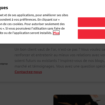
ques
Mon 
et et de ses applications, pour améliorer ses sites
épondent à vos préférences. En cliquant sur «
ion de ces cookies. Pour autoriser seulement des
r du courrier
Recevoir du courrier
Logistique
FAQ
eShop
 ». Si vous poursuivez l’utilisation sans faire de
e ou de l’application seront installés.
Plus
Un bon client vaut de l’or, n'est-ce pas ? Vous voulez
renforcer et entretenir au mieux vos relations avec vos 
soient futurs ou existants ? Inspirez-vous de nos blogs
marché et témoignages. Vous avez une question spécif
Contactez-nous