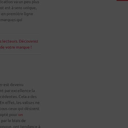
lication va un peu plus
st est à sens unique,
t en première ligne
x marques qui
s lecteurs. Découvrez
r de votre marque !
er est devenu
nt par excellence la
écédentes. Cela a des
n effet, les valises ne
tous ceux qui désirent
 opté pour
un
par le biais de
iconque, ont tendance à