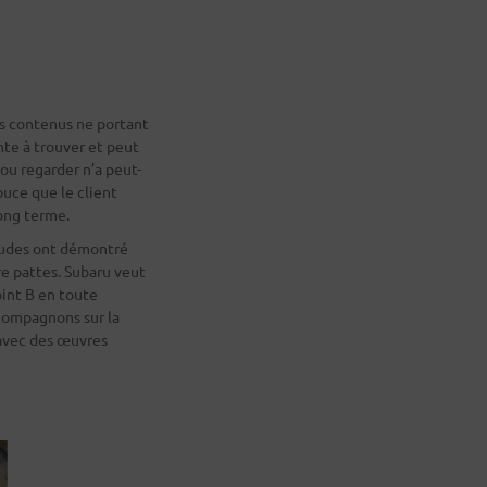
s contenus ne portant
nte à trouver et peut
ou regarder n’a peut-
ouce que le client
ong terme.
tudes ont démontré
e pattes. Subaru veut
oint B en toute
 compagnons sur la
 avec des œuvres