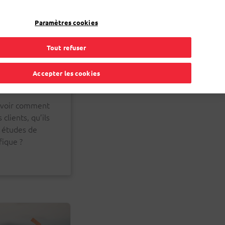
FR
Toggle Dropdown
Bpost
Professionnel
Paramètres cookies
Tout refuser
Accepter les cookies
 savoir comment
clients, qu’ils
, études de
ique ?