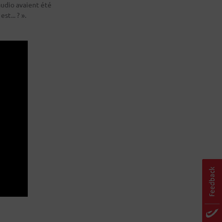
audio avaient été
t... ? ».