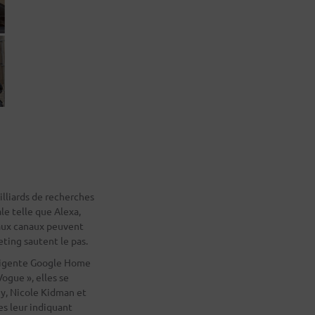
illiards de recherches
le telle que Alexa,
eaux canaux peuvent
ting sautent le pas.
elligente Google Home
ogue », elles se
ey, Nicole Kidman et
es leur indiquant