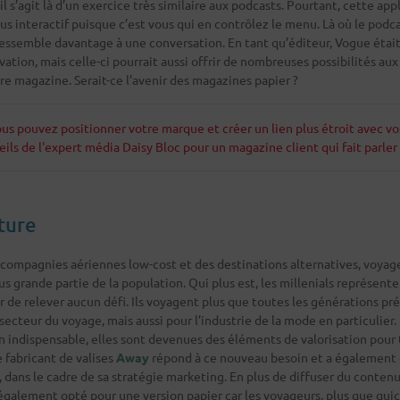
l s’agit là d’un exercice très similaire aux podcasts. Pourtant, cette app
us interactif puisque c’est vous qui en contrôlez le menu. Là où le podca
ressemble davantage à une conversation. En tant qu’éditeur, Vogue étai
vation, mais celle-ci pourrait aussi offrir de nombreuses possibilités au
e magazine. Serait-ce l’avenir des magazines papier ?
us pouvez positionner votre marque et créer un lien plus étroit avec vo
seils de l'expert média Daisy Bloc pour un magazine client qui fait parle
nture
compagnies aériennes low-cost et des destinations alternatives, voyag
s grande partie de la population. Qui plus est, les millenials représente
r de relever aucun défi. Ils voyagent plus que toutes les générations pr
cteur du voyage, mais aussi pour l’industrie de la mode en particulier. E
 indispensable, elles sont devenues des éléments de valorisation pour 
e fabricant de valises
Away
répond à ce nouveau besoin et a également
, dans le cadre de sa stratégie marketing. En plus de diffuser du contenu 
également opté pour une version papier car les voyageurs, plus que qu