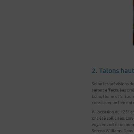
2. Talons hau
Selon les prévisions d
seront effectuées oral
Echo, Home et Siri au
constituer un lien ent
e
À l’occasion du 125
an
ont été sollicités. Lo
voyaient offrir un men
Serena Williams. Dans 