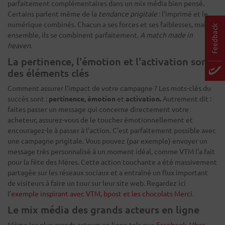
parfaitement complémentaires dans un mix média bien pensé.
Certains parlent même de la
tendance prigitale
: l'imprimé et le
numérique combinés. Chacun a ses forces et ses faiblesses, mais
ensemble, ils se combinent parfaitement.
A match made in
heaven.
La pertinence, l'émotion et l'activation sont
des éléments clés
Comment assurer l'impact de votre campagne ? Les mots-clés du
succès sont :
pertinence, émotion
et
activation.
Autrement dit :
faites passer un message qui concerne directement votre
acheteur, assurez-vous de le toucher émotionnellement et
encouragez-le à passer à l'action. C'est parfaitement possible avec
une campagne prigitale. Vous pouvez (par exemple) envoyer un
message très personnalisé à un moment idéal, comme VTM l'a fait
pour la fête des Mères. Cette action touchante a été massivement
partagée sur les réseaux sociaux et a entraîné un flux important
de visiteurs à faire un tour sur leur site web. Regardez ici
l’
exemple inspirant avec VTM, bpost et les chocolats Merci
.
Le mix média des grands acteurs en ligne
Même les plus grands acteurs en ligne tels que
Facebook
,
Uber
,