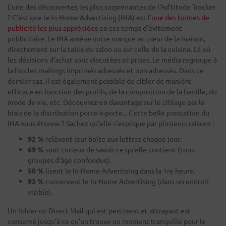
L'une des découvertes les plus surprenantes de l'Ad'titude Tracker
? C’est que le In-Home Advertising (IHA) est l’
une des formes de
publicité les plus appréciées
en ces temps d’évitement
publicitaire. Le IHA amène votre marque au cœur de la maison,
directement sur la table du salon ou sur celle de la cuisine. Là où
les décisions d’achat sont discutées et prises. Le média regroupe à
la fois les mailings imprimés adressés et non adressés. Dans ce
dernier cas, il est également possible de cibler de manière
efficace en fonction des profils, de la composition de la famille, du
mode de vie, etc. Découvrez-en davantage sur le ciblage par le
biais de la distribution porte-à-porte... Cette belle prestation du
IHA vous étonne ? Sachez qu’elle s’explique par plusieurs raisons :
92 %
relèvent leur boîte aux lettres chaque jour.
69 %
sont curieux de savoir ce qu'elle contient (tous
groupes d'âge confondus).
50 %
lisent le In-Home Advertising dans la 1re heure.
93 %
conservent le In-Home Advertising (dans un endroit
visible).
Un folder ou Direct Mail qui est pertinent et attrayant est
conservé jusqu'à ce qu’on trouve un moment tranquille pour le