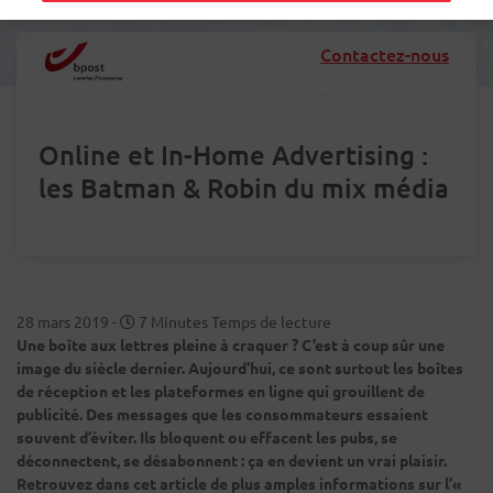
Contactez-nous
Online et In-Home Advertising :
les Batman & Robin du mix média
28 mars 2019
-
7 Minutes Temps de lecture
Une boîte aux lettres pleine à craquer ? C’est à coup sûr une
image du siècle dernier. Aujourd'hui, ce sont surtout les boîtes
de réception et les plateformes en ligne qui grouillent de
publicité. Des messages que les consommateurs essaient
souvent d’éviter. Ils bloquent ou effacent les pubs, se
déconnectent, se désabonnent : ça en devient un vrai plaisir.
Retrouvez dans cet article de plus amples informations sur l’«