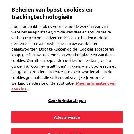
Overslaan
Beheren van bpost cookies en
en
Toggle navigation
naar
trackingtechnologieën
de
bpost gebruikt cookies voor de goede werking van zijn
inhoud
websites en applicaties, om de websites en applicaties te
gaan
verbeteren en om u advertenties aan te bieden of door
derden te laten aanbieden die aan uw voorkeuren
beantwoorden. Door te klikken op de "Cookies accepteren"
knop, geeft u uw toestemming voor het plaatsen van deze
cookies. Om alleen bepaalde cookies toe te staan, kunt u
op de link “Cookie-instellingen” klikken. Als u doorgaat met
het gebruik zonder een keuze te maken, worden alleen de
cookies geplaatst die strikt noodzakelijk zijn voor de
werking van de site of de applicatie.
Meer informatie over
Een pakje verzenden naar Luxemburg
cookies.
Je verzendt pakjes naar Luxemburg in elk
Cookie-instellingen
Postkantoor of PostPunt.
Alles afwijzen
Tijd besparen? Maak en betaal je verzendetiket
online.