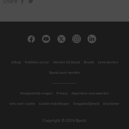
Share
eShop
Publieke sector
Werken bij Bpost
Bnode
Leveranciers
Bpost-punt worden
Veelgestelde vragen
Privacy
Algemene voorwaarden
Info over cookie
Cookie-instellingen
Toegankelijkheid
Disclaimer
Copyright © 2026 Bpost