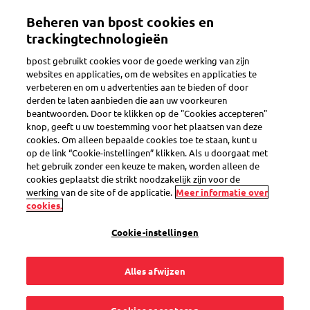
Overslaan
Beheren van bpost cookies en
en
Toggle navigation
naar
trackingtechnologieën
de
bpost gebruikt cookies voor de goede werking van zijn
inhoud
Terug
websites en applicaties, om de websites en applicaties te
gaan
verbeteren en om u advertenties aan te bieden of door
derden te laten aanbieden die aan uw voorkeuren
beantwoorden. Door te klikken op de "Cookies accepteren"
knop, geeft u uw toestemming voor het plaatsen van deze
cookies. Om alleen bepaalde cookies toe te staan, kunt u
op de link “Cookie-instellingen” klikken. Als u doorgaat met
het gebruik zonder een keuze te maken, worden alleen de
cookies geplaatst die strikt noodzakelijk zijn voor de
werking van de site of de applicatie.
Meer informatie over
cookies.
Cookie-instellingen
Alles afwijzen