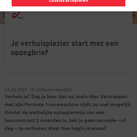
Cookies accepteren
Je verhuisplezier start met een
opzegbrief
23 juli 2024
-
5 Minuten leestijd
Verhuis je? Zeg je huur dan op zoals Max Verstappen
met zijn Formule 1-racemachine rijdt: zo snel mogelijk.
Omdat de wettelijke opzegtermijn van een
huurcontract 3 maanden is, heb je geen seconde – of
dag – te verliezen. Maar hoe begin je eraan?