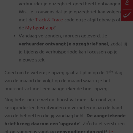
verhuurder je opzegbrief goed heeft ontvangen.
Wist je trouwens dat je je opzegbrief kan volgen
met de
Track & Trace
-code op je afgiftebewijs of via
de
My bpost app
?
Vandaag verzonden, morgen geleverd. Je
verhuurder ontvangt je opzegbrief snel
, zodat jij
je tijdens de verhuisperiode kan focussen op je
nieuwe stek.
ste
Goed om te weten: je opzeg gaat altijd in op de 1
dag
van de maand die volgt op de maand waarin je het
huurcontract met een aangetekende brief opzegt.
Nog beter om te weten: bpost wil meer dan ooit zijn
kernproducten heruitvinden en verbeteren aan de hand
van de behoeften die jij vandaag hebt.
De aangetekende
brief kreeg daarom een 'upgrade'
. Zo'n brief versturen
of ontvangen is vandaag
eenvoudiger dan ooit
!
Je