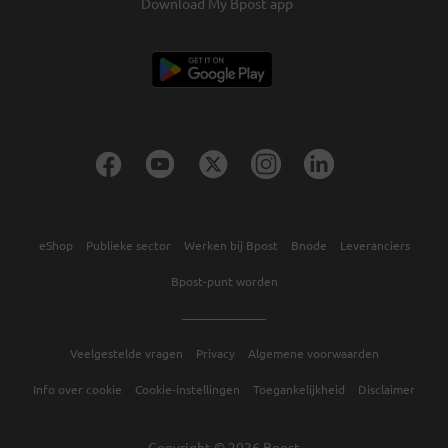
Download My Bpost app
eShop
Publieke sector
Werken bij Bpost
Bnode
Leveranciers
Bpost-punt worden
Veelgestelde vragen
Privacy
Algemene voorwaarden
Info over cookie
Cookie-instellingen
Toegankelijkheid
Disclaimer
Copyright © 2026 Bpost