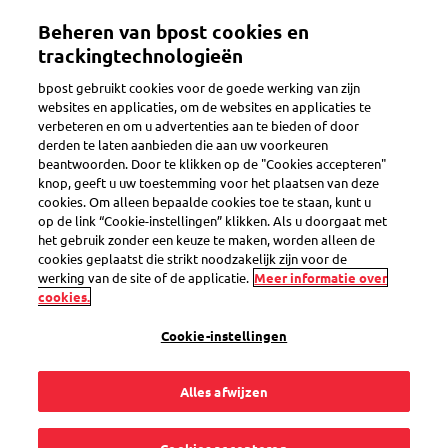
Overslaan
Beheren van bpost cookies en
en
Toggle navigation
naar
trackingtechnologieën
de
bpost gebruikt cookies voor de goede werking van zijn
inhoud
Terug
websites en applicaties, om de websites en applicaties te
gaan
verbeteren en om u advertenties aan te bieden of door
derden te laten aanbieden die aan uw voorkeuren
beantwoorden. Door te klikken op de "Cookies accepteren"
knop, geeft u uw toestemming voor het plaatsen van deze
cookies. Om alleen bepaalde cookies toe te staan, kunt u
op de link “Cookie-instellingen” klikken. Als u doorgaat met
het gebruik zonder een keuze te maken, worden alleen de
cookies geplaatst die strikt noodzakelijk zijn voor de
werking van de site of de applicatie.
Meer informatie over
cookies.
Cookie-instellingen
Alles afwijzen