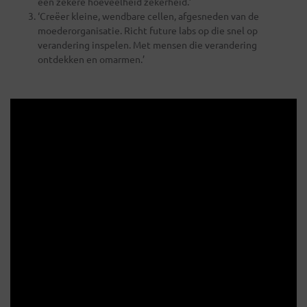
een zekere hoeveelheid zekerheid.’
‘Creëer kleine, wendbare cellen, afgesneden van de
moederorganisatie. Richt future labs op die snel op
verandering inspelen. Met mensen die verandering
ontdekken en omarmen.’