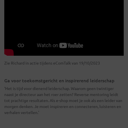
Zie Richard in actie tijdens eComTalk van 19/10/2023
Ga voor toekomstgericht en inspirerend leiderschap
‘Het is tijd voor dienend leiderschap. Waarom geen twintiger
naast je directeur aan het roer zetten? Reverse mentoring leidt
tot prachtige resultaten. Als e-shop moet je ook als een leider van
morgen denken. Je moet inspireren en connecteren, luisteren en
verhalen vertellen.’