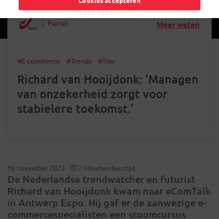
Cookies accepteren
Parcel
Meer weten
#E-commerce
#Trends
#Tips
Richard van Hooijdonk: ‘Managen
van onzekerheid zorgt voor
stabielere toekomst.’
16 november 2023
-
2 Minuten leestijd
De Nederlandse trendwatcher en futurist
Richard van Hooijdonk kwam naar eComTalk
in Antwerp Expo. Hij gaf er de aanwezige e-
commercespecialisten een stoomcursus