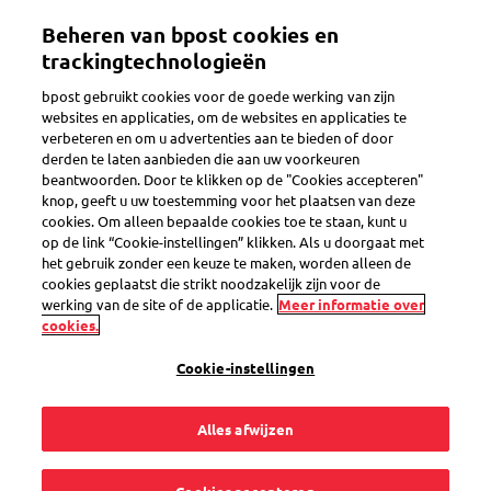
Overslaan
Beheren van bpost cookies en
en
Toggle navigation
naar
trackingtechnologieën
de
bpost gebruikt cookies voor de goede werking van zijn
inhoud
Terug
websites en applicaties, om de websites en applicaties te
gaan
verbeteren en om u advertenties aan te bieden of door
derden te laten aanbieden die aan uw voorkeuren
beantwoorden. Door te klikken op de "Cookies accepteren"
knop, geeft u uw toestemming voor het plaatsen van deze
cookies. Om alleen bepaalde cookies toe te staan, kunt u
op de link “Cookie-instellingen” klikken. Als u doorgaat met
het gebruik zonder een keuze te maken, worden alleen de
cookies geplaatst die strikt noodzakelijk zijn voor de
werking van de site of de applicatie.
Meer informatie over
cookies.
Cookie-instellingen
Alles afwijzen