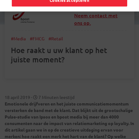
Cookies accepteren
Neem contact met
ons op.
#Media
#FMCG
#Retail
Hoe raakt u uw klant op het
juiste moment?
18 april 2019
-
7 Minuten leestijd
Emotionele drijfveren en het juiste communicatiemomentum
versterken de band met de klant. Dat blijkt uit de grootschalige
Pulse-studie van Ipsos en bpost media bij meer dan 4000
consumenten naar de impact van relatiemarketing op loyalty. In
dit artikel gaan we in op de creatieve uitdaging ervan voor
merken: hoe raakt een merk het hart van de klant? Op welke