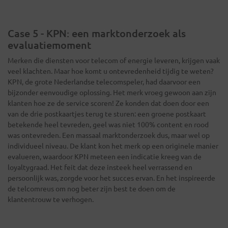
Case 5 - KPN: een marktonderzoek als
evaluatiemoment
Merken die diensten voor telecom of energie leveren, krijgen vaak
veel klachten. Maar hoe komt u ontevredenheid tijdig te weten?
KPN, de grote Nederlandse telecomspeler, had daarvoor een
bijzonder eenvoudige oplossing. Het merk vroeg gewoon aan zijn
klanten hoe ze de service scoren! Ze konden dat doen door een
van de drie postkaartjes terug te sturen: een groene postkaart
betekende heel tevreden, geel was niet 100% content en rood
was ontevreden. Een massaal marktonderzoek dus, maar wel op
individueel niveau. De klant kon het merk op een originele manier
evalueren, waardoor KPN meteen een indicatie kreeg van de
loyaltygraad. Het feit dat deze insteek heel verrassend en
persoonlijk was, zorgde voor het succes ervan. En het inspireerde
de telcomreus om nog beter zijn best te doen om de
klantentrouw te verhogen.