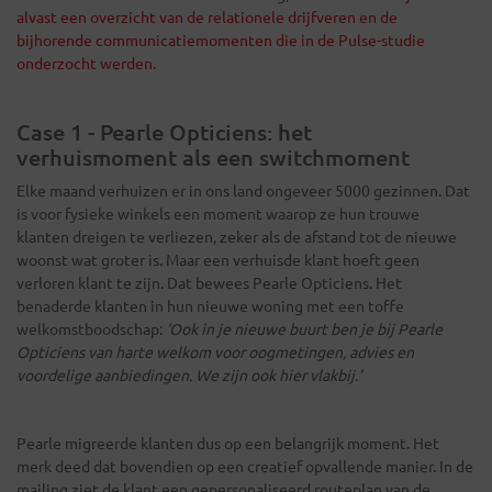
alvast een overzicht van de relationele drijfveren en de
bijhorende communicatiemomenten die in de Pulse-studie
onderzocht werden.
Case 1 - Pearle Opticiens: het
verhuismoment als een switchmoment
Elke maand verhuizen er in ons land ongeveer 5000 gezinnen. Dat
is voor fysieke winkels een moment waarop ze hun trouwe
klanten dreigen te verliezen, zeker als de afstand tot de nieuwe
woonst wat groter is. Maar een verhuisde klant hoeft geen
verloren klant te zijn. Dat bewees Pearle Opticiens. Het
benaderde klanten in hun nieuwe woning met een toffe
welkomstboodschap:
‘Ook in je nieuwe buurt ben je bij Pearle
Opticiens van harte welkom voor oogmetingen, advies en
voordelige aanbiedingen. We zijn ook hier vlakbij.’
Pearle migreerde klanten dus op een belangrijk moment. Het
merk deed dat bovendien op een creatief opvallende manier. In de
mailing ziet de klant een gepersonaliseerd routeplan van de