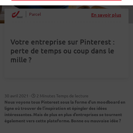
Parcel
En savoir plus
Votre entreprise sur Pinterest :
perte de temps ou coup dans le
mille ?
30 avril 2021
-
2 Minutes Temps de lecture
Nous voyons tous Pinterest sous la forme d’un moodboard en
ligne où trouver de l’inspiration et épingler des idées
intéressantes. Mais de plus en plus d’entreprises se tournent
également vers cette plateforme. Bonne ou mauvaise idée ?