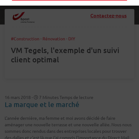
Contactez-nous
#Construction - Rénovation - DIY
VM Tegels, l'exemple d'un suivi
client optimal
16 mars 2018
-
7 Minutes Temps de lecture
La marque et le marché
L'année dernière, ma femme et moi avons décidé de faire
aménager une nouvelle terrasse et une nouvelle allée. Nous nous
sommes donc rendus dans des entreprises locales pour trouver
des dalles et c'est là que j'ai compris l'importance du Direct Mail