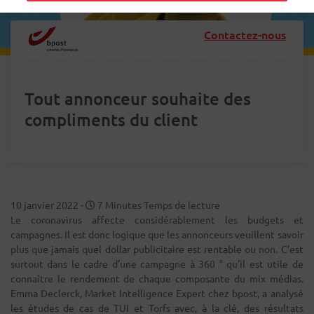
Contactez-nous
Tout annonceur souhaite des
compliments du client
10 janvier 2022
-
7 Minutes Temps de lecture
Le coronavirus affecte considérablement les budgets et
campagnes. Il est donc logique que les annonceurs veuillent savoir
plus que jamais quel dollar publicitaire est rentable ou non. C’est
surtout dans le cadre d’une campagne à 360 ° qu’il est utile de
connaître le rendement de chaque composante du mix médias.
Emma Declerck, Market Intelligence Expert chez bpost, a analysé
les études de cas de TUI et Torfs avec, à la clé, des résultats