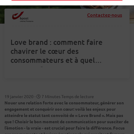
Contactez-nous
Love brand : comment faire
chavirer le cœur des
consommateurs et à quel
moment ?
19 janvier 2020
-
7 Minutes Temps de lecture
Nouer une relation forte avec le consommateur, générer son
engagement et conquérir son cœur: voilà les enjeux pour
atteindre le statut tant convoité de « Love Brand ». Mais pas
que ! Choisir le bon moment de communication pour susciter de
l’émotion - la vraie - est crucial pour faire la différence. Focus
sur ces moments et leviers émotionnels qui suscitent l’amour.