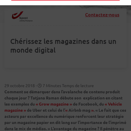
Contactez-nous
Chérissez les magazines dans un
monde digital
29 octobre 2018
-
7 Minutes Temps de lecture
Comment se démarquer dans l’avalanche de contenu produit
chaque jour ? Tatjana Raman débute son explication en citant
les exemples du
« Grow magazine »
de Facebook, du
« Vehicle
magazine »
de Uber et celui de l’
«
Airbnb mag
»
. « Le fait que ces
acteurs par excellence du numérique renforcent leur stratégie
par un magazine papier en dit long sur l’importance de l’imprimé
dans le mix de médias. » L’avantage du magazine ? Il pénètre au