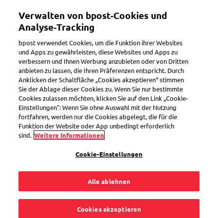
Direkt
Verwalten von bpost‑Cookies und
zum
Toggle navigation
Inhalt
Analyse‑Tracking
bpost verwendet Cookies, um die Funktion ihrer Websites
und Apps zu gewährleisten, diese Websites und Apps zu
verbessern und Ihnen Werbung anzubieten oder von Dritten
Zustellung an Bbox Automaten
anbieten zu lassen, die Ihren Präferenzen entspricht. Durch
Anklicken der Schaltfläche „Cookies akzeptieren“ stimmen
Sie der Ablage dieser Cookies zu. Wenn Sie nur bestimmte
Cookies zulassen möchten, klicken Sie auf den Link „Cookie-
Warum habe ich mein
Einstellungen": Wenn Sie ohne Auswahl mit der Nutzung
fortfahren, werden nur die Cookies abgelegt, die für die
Paket in einer Bbox
Funktion der Website oder App unbedingt erforderlich
sind.
Weitere Informationen
erhalten?
Cookie-Einstellungen
Alle ablehnen
In manchen Fällen wird ein Paket an eine Bbox und nicht zu
Cookies akzeptieren