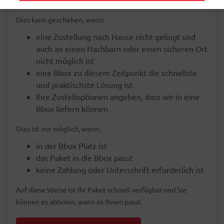
Ihnen nach Hause oder an eine Abholstation geliefert.
Dies kann geschehen, wenn:
eine Zustellung nach Hause nicht gelingt und
auch an einen Nachbarn oder einen sicheren Ort
nicht möglich ist
eine Bbox zu diesem Zeitpunkt die schnellste
und praktischste Lösung ist
Ihre Zustelloptionen angeben, dass wir in eine
Bbox liefern können
Dies ist nur möglich, wenn:
in der Bbox Platz ist
das Paket in die Bbox passt
keine Zahlung oder Unterschrift erforderlich ist
Auf diese Weise ist Ihr Paket schnell verfügbar und Sie
können es abholen, wann es Ihnen passt.