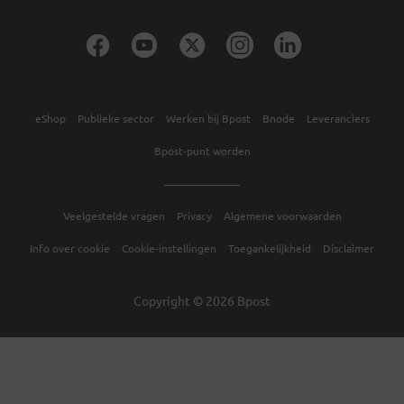
eShop
Publieke sector
Werken bij Bpost
Bnode
Leveranciers
Bpost-punt worden
Veelgestelde vragen
Privacy
Algemene voorwaarden
Info over cookie
Cookie-instellingen
Toegankelijkheid
Disclaimer
Copyright © 2026 Bpost