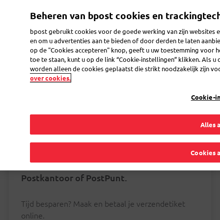
Overslaan
Beheren van bpost cookies en trackingtec
en
Toggle navigation
naar
bpost gebruikt cookies voor de goede werking van zijn websites e
de
en om u advertenties aan te bieden of door derden te laten aanb
inhoud
op de "Cookies accepteren" knop, geeft u uw toestemming voor h
gaan
toe te staan, kunt u op de link “Cookie-instellingen” klikken. Als
worden alleen de cookies geplaatst die strikt noodzakelijk zijn voo
over cookies.
Cookie-i
Alles 
Een pakje verzenden naar Duitsland
Cookies 
Je verzendt pakjes naar Duitsland in elk
Postkantoor of PostPunt.
Tijd besparen? Maak en betaal je verzendetiket
online.