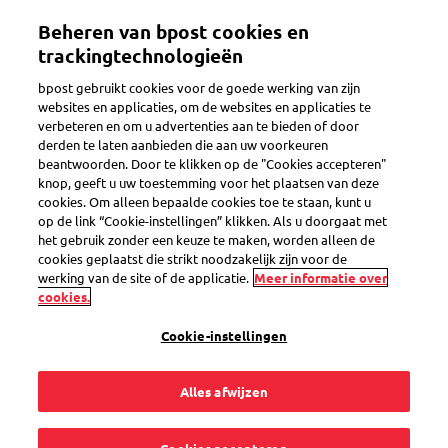
Overslaan
Beheren van bpost cookies en
en
Toggle navigation
naar
trackingtechnologieën
de
bpost gebruikt cookies voor de goede werking van zijn
inhoud
websites en applicaties, om de websites en applicaties te
gaan
verbeteren en om u advertenties aan te bieden of door
Hoe werkt het?
derden te laten aanbieden die aan uw voorkeuren
beantwoorden. Door te klikken op de "Cookies accepteren"
knop, geeft u uw toestemming voor het plaatsen van deze
cookies. Om alleen bepaalde cookies toe te staan, kunt u
Wat is Collect &
op de link “Cookie-instellingen” klikken. Als u doorgaat met
het gebruik zonder een keuze te maken, worden alleen de
Stamp?
cookies geplaatst die strikt noodzakelijk zijn voor de
werking van de site of de applicatie.
Meer informatie over
cookies.
Cookie-instellingen
Met Collect & Stamp laat u uw post door ons afhalen,
Alles afwijzen
frankeren en verzenden. Het enige wat u hoeft te doen: uw
post in een zak steken. Wij doen de rest.