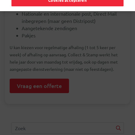
Cookies accepteren
Collect & Stamp werkt voor:
Nationale en internationale post, Direct Mail
inbegrepen (maar geen Distripost)
Aangetekende zendingen
Pakjes
U kan kiezen voor regelmatige afhaling (1 tot 5 keer per
week) of afhaling op aanvraag. Collect & Stamp werkt het
hele jaar door van maandag tot vrijdag, ook op dagen met
aangepaste dienstverlening (maar niet op feestdagen).
Vraag een offerte