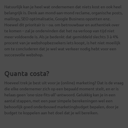
Natuurlijk kan je heel wat ondernemen dat niets kost en ook heel
belangrijk is. Denk aan mond-aan-mond reclame, organische posts,
mailings, SEO optimalisatie, Google Business opzetten enz.
Hoewel dit prioritair is – oa. om betrouwbaar en authentiek over
te komen – zal je ondervinden dat het na verloop van tijd niet
meer voldoende is. Als je bedenkt dat gemiddeld slechts 3 à 4%
procent van je webshopbezoekers iets koopt, is het niet moeilijk
om te concluderen dat je wel wat verkeer nodig hebt voor een
succesvolle webshop.
Quanta costa?
Hoeveel trek je best uit voor je (online) marketing? Dat is de vraag
die elke ondernemer zich op een bepaald moment stelt, en er is
helaas geen ‘one-size-fits-all’-antwoord. Gelukkig kan je in een
aantal stappen, met een paar simpele berekeningen wel een
behoorlijk goed onderbouwd marketingbudget bepalen, door je
budget te koppelen aan het doel dat je wil bereiken.