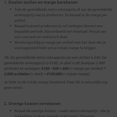
1. Doelen stellen en marge berekenen
Trek de gemiddelde netto inkoopprijs af van de gemiddelde
verkoopprijs van je producten. Zo bepaal je de marge per
artikel.
Bepaal hoeveel producten je wil verkopen binnen een
bepaalde periode, bijvoorbeeld een kwartaal. Hou je aan
een concreet en realistisch doel.
Vermenigvuldig je marge per artikel met het doel dat je
vooropgesteld hebt om je totale marge te krijgen.
Vb. De gemiddelde netto inkoopprijs van een artikel is €40. De
gemiddelde verkoopprijs is €100. Je doel is dit boekjaar 2.000
artikelen te verkopen:
€100 - €40 = €60
(= marge per artikel)
*
2.000 artikelen
(= doel) =
€120.000
(= totale marge)
Je hebt nu de totale marge berekend. Maar dit is natuurlijk nog
geen winst.
2. Overige kosten verrekenen
Bepaal de overige kosten – naast netto inkoopprijs – die je
zal hebben in deze periode zoals lonen, IT-kosten,