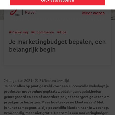
Cookies accepteren
Parcel
Meer weten
#Marketing
#E-commerce
#Tips
Je marketingbudget bepalen, een
belangrijk begin
24 augustus 2021
-
2 Minuten leestijd
Je hebt alles op punt gesteld voor een succesvolle webshop: je
producten mooi online geplaatst, betalingsmogelijkheden
geïntegreerd en een of meerdere pakjesbezorgers gekozen om
je pakjes te bezorgen. Maar hoe trek je nu klanten aan? Met
(online) campagnes leid je potentiële klanten naar je webshop.
Broodnodig, maar niet gratis. Daarom is een marketingbudget