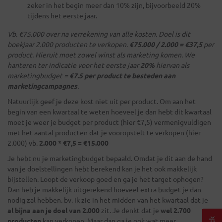
zeker in het begin meer dan 10% zijn, bijvoorbeeld 20%
tijdens het eerste jaar.
Vb. €75.000 over na verrekening van alle kosten. Doel is dit
boekjaar 2.000 producten te verkopen.
€75.000 / 2.000 = €37,5
per
product. Hieruit moet zowel winst als marketing komen. We
hanteren ter indicatie voor het eerste jaar
20%
hiervan als
marketingbudget =
€7.5 per product te besteden aan
marketingcampagnes
.
Natuurlijk geef je deze kost niet uit per product. Om aan het
begin van een kwartaal te weten hoeveel je dan hebt dit kwartaal
moet je weer je budget per product (hier €7,5) vermenigvuldigen
met het aantal producten dat je vooropstelt te verkopen (hier
2.000) vb.
2.000 * €7,5 = €15.000
Je hebt nu je marketingbudget bepaald. Omdat je dit aan de hand
van je doelstellingen hebt berekend kan je het ook makkelijk
bijstellen. Loopt de verkoop goed en ga je het target ophogen?
Dan heb je makkelijk uitgerekend hoeveel extra budget je dan
nodig zal hebben. bv. Ik zie in het midden van het kwartaal dat je
al bijna aan je doel van 2.000
zit. Je denkt dat je
wel 2.700
producten
kan verkopen. Maar dan ga je ook wat meer