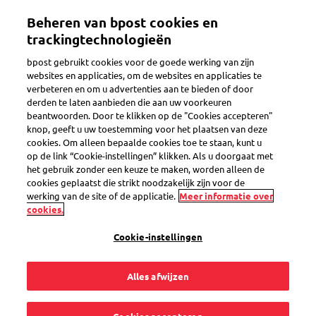
Overslaan
Beheren van bpost cookies en
en
Toggle navigation
naar
trackingtechnologieën
de
bpost gebruikt cookies voor de goede werking van zijn
inhoud
Terug
websites en applicaties, om de websites en applicaties te
gaan
verbeteren en om u advertenties aan te bieden of door
derden te laten aanbieden die aan uw voorkeuren
beantwoorden. Door te klikken op de "Cookies accepteren"
knop, geeft u uw toestemming voor het plaatsen van deze
cookies. Om alleen bepaalde cookies toe te staan, kunt u
op de link “Cookie-instellingen” klikken. Als u doorgaat met
het gebruik zonder een keuze te maken, worden alleen de
cookies geplaatst die strikt noodzakelijk zijn voor de
werking van de site of de applicatie.
Meer informatie over
cookies.
Cookie-instellingen
Alles afwijzen