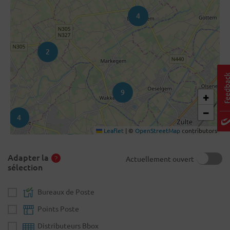
4
2
9
+
−
4
Leaflet
|
©
OpenStreetMap
contributors
4
Adapter la
Actuellement ouvert
sélection
Bureaux de Poste
Points Poste
Distributeurs Bbox