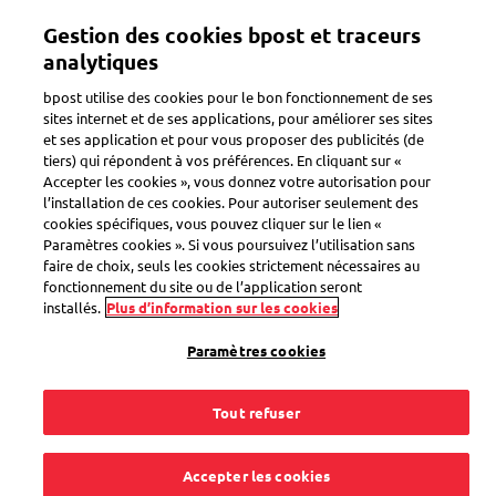
Aller
Gestion des cookies bpost et traceurs
au
Toggle navigation
Suivez tous vos colis dans une seule app
Afficher
contenu
analytiques
principal
bpost utilise des cookies pour le bon fonctionnement de ses
sites internet et de ses applications, pour améliorer ses sites
et ses application et pour vous proposer des publicités (de
tiers) qui répondent à vos préférences. En cliquant sur «
Accepter les cookies », vous donnez votre autorisation pour
l’installation de ces cookies. Pour autoriser seulement des
cookies spécifiques, vous pouvez cliquer sur le lien «
Paramètres cookies ». Si vous poursuivez l’utilisation sans
faire de choix, seuls les cookies strictement nécessaires au
fonctionnement du site ou de l’application seront
installés.
Plus d’information sur les cookies
Paramètres cookies
Tout refuser
Trouvez Bpost près de
Accepter les cookies
chez vous