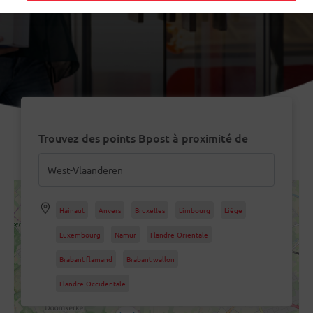
Trouvez des points Bpost à proximité de
Hainaut
Anvers
Bruxelles
Limbourg
Liège
Luxembourg
Namur
Flandre-Orientale
Brabant flamand
Brabant wallon
Flandre-Occidentale
2