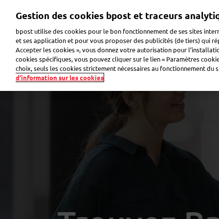
Aller
Gestion des cookies bpost et traceurs analyti
au
contenu
bpost utilise des cookies pour le bon fonctionnement de ses sites intern
principal
et ses application et pour vous proposer des publicités (de tiers) qui r
Accepter les cookies », vous donnez votre autorisation pour l’installat
Envoyer un colis
Recevoir un colis
Envoyer u
cookies spécifiques, vous pouvez cliquer sur le lien « Paramètres cookies
choix, seuls les cookies strictement nécessaires au fonctionnement du sit
d’information sur les cookies