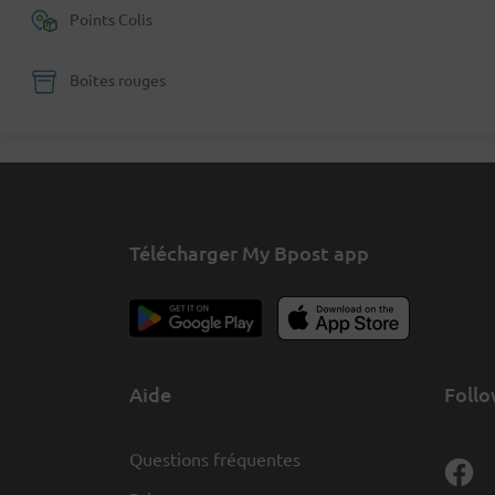
Points Colis
Boîtes rouges
Télécharger My Bpost app
Aide
Follo
Questions fréquentes