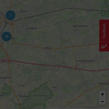
2
19
+
−