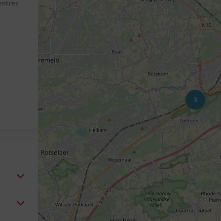
entres
3