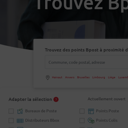
Trouvez Bp
Trouvez des points Bpost à proximité 
Hainaut
Anvers
Bruxelles
Limbourg
Liège
Luxem
Adapter la sélection
Actuellement ouvert
Bureaux de Poste
Points Poste
Distributeurs Bbox
Points Colis