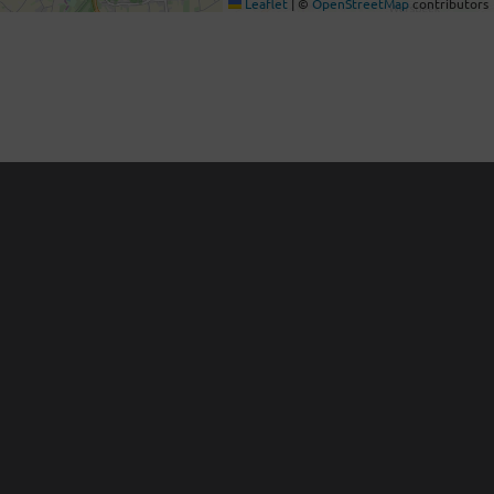
Leaflet
|
©
OpenStreetMap
contributors