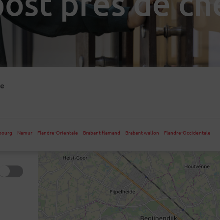
ost près de ch
de
bourg
Namur
Flandre-Orientale
Brabant flamand
Brabant wallon
Flandre-Occidentale