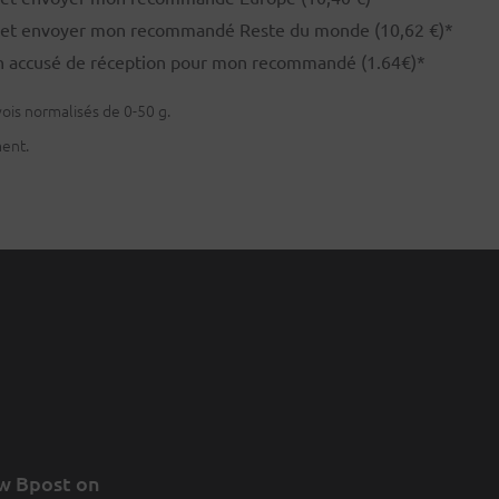
r et envoyer mon recommandé Reste du monde (10,62 €)*
on accusé de réception pour mon recommandé (1.64€)*
vois normalisés de 0-50 g.
ent.
w Bpost on