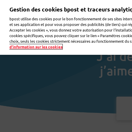
Aller
Gestion des cookies bpost et traceurs analyti
au
contenu
bpost utilise des cookies pour le bon fonctionnement de ses sites intern
principal
et ses application et pour vous proposer des publicités (de tiers) qui r
Accepter les cookies », vous donnez votre autorisation pour l’installat
Envoyer un colis
Recevoir un colis
Envoyer u
cookies spécifiques, vous pouvez cliquer sur le lien « Paramètres cookies
choix, seuls les cookies strictement nécessaires au fonctionnement du sit
d’information sur les cookies
J’ai d
j’aim