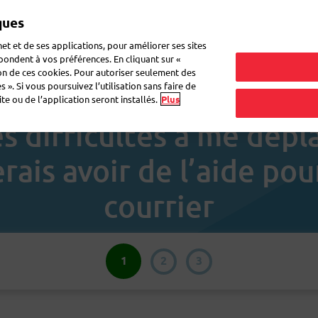
ques
Mon 
et et de ses applications, pour améliorer ses sites
épondent à vos préférences. En cliquant sur «
ion de ces cookies. Pour autoriser seulement des
ne lettre
Déménagement
Questions fréquentes
eShop
 ». Si vous poursuivez l’utilisation sans faire de
e ou de l’application seront installés.
Plus
es difficultés à me dépl
erais avoir de l’aide po
courrier
1
2
3