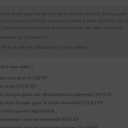
rvice bpost pour les personnes à mobilité réduite. Si vous avez 
ur peut vous rendre les services suivants à votre domicile lors 
 Complétez le formulaire pour le prévenir de votre demande.
ompléter ce formulaire ?
et un de nos collaborateurs vous aidera.
 89
t-il vous aider ?
res non prior (15,80 €)*
s prior (12,35 €)*
es Europe (pour une destination européenne) (14,75 €)
es hors Europe (pour le reste du monde) (15,85 €)*
er mon courrier déjà timbré
r et envoyer mon recommandé (9,85 €)*
r et envoyer mon recommandé Europe (10,40 €)*