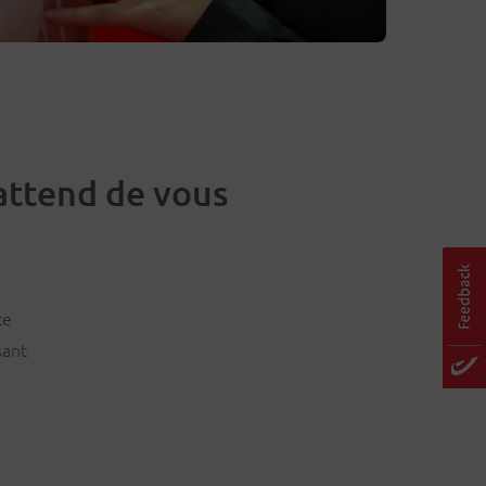
attend de vous
te
sant