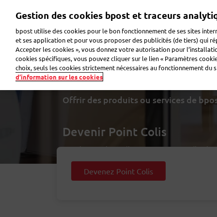
Aller
Gestion des cookies bpost et traceurs analyti
au
contenu
bpost utilise des cookies pour le bon fonctionnement de ses sites intern
principal
et ses application et pour vous proposer des publicités (de tiers) qui r
Accepter les cookies », vous donnez votre autorisation pour l’installat
Faire de la publicité
Envoyer des colis
Envoye
cookies spécifiques, vous pouvez cliquer sur le lien « Paramètres cookies
choix, seuls les cookies strictement nécessaires au fonctionnement du sit
d’information sur les cookies
Offrir des produits ou services de bpo
Devenir Point Colis
Ouvrir un Point Colis vous permettra d’attirer
chercher et envoyer des colis. Votre commer
Devenez Point Colis
matériel de visibilité Point Colis. Nous vou
présence sur notre site internet. Vos rémuné
nombre de colis que vous envoyez et recevez