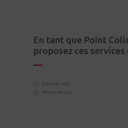
Plus de clients dans votre commerce
Une indemnité basée sur vos prestation
Une offre plus complète pour vos clients
En tant que Point Coli
proposez ces services 
Envoi de colis
Retrait de colis