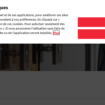
ques
Mon 
et et de ses applications, pour améliorer ses sites
épondent à vos préférences. En cliquant sur «
ion de ces cookies. Pour autoriser seulement des
r du courrier
Recevoir du courrier
Logistique
FAQ
eShop
 ». Si vous poursuivez l’utilisation sans faire de
e ou de l’application seront installés.
Plus
st
 les clients qui viennent
ce se fera remarquer grâce au
s assurons également une
rations seront basées sur le
.