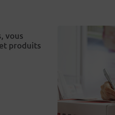
s
s, vous
et produits