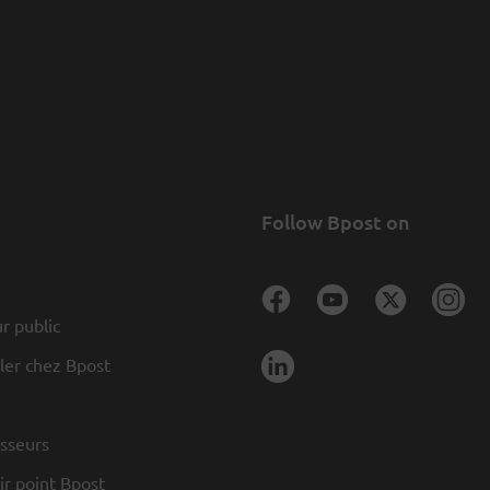
Follow Bpost on
r public
ller chez Bpost
sseurs
r point Bpost