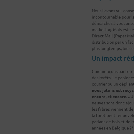
Nous l’avons vu : con
incontournable pour la
démarches à vos conso
marketing. Mais est-ce 
Direct Mail (Paper Mai
distribution par un fa
plus longtemps, lues et
Un impact rédu
Commençons par tordre 
des forêts. Le papier e
courrier ou un dépliant 
nous jetons est recyc
encore, et encore… Ju
neuves sont donc ajout
les fi bres viennent d
la forêt peut renouvele
parlant de bois et de 
années en Belgique ?*