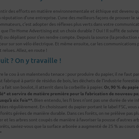
sentir des efforts en matière environnementale et éthique est devenu 
 réputation d’une entreprise. L’une des meilleurs façons de prouver le s
mmateurs, c’est adopter des réflexes plus verts dans votre communicat
que l’In-Home Advertising est un choix durable ? Oui ! Il suffit de suivre
l) ou dépliant pour s’en rendre compte. Depuis la source (la production d
cteur sur son vélo électrique. Et même ensuite, car les communications 
 relues. Allez, en route !
it ? On y travaille !
le cou à un malentendu tenace : pour produire du papier, il ne faut pa
st fabriqué à partir de résidus de bois, les déchets de l’industrie forestiè
a fait son boulot, il atterrit dans la corbeille à papier.
Or, 90 % du papie
lé* et servira de matière première pour la fabrication de nouveau pap
squ’à six fois**.
Bien entendu, les fi bres n’ont pas une durée de vie inf
ées régulièrement. En choisissant du papier portant le label FSC, vous 
e forêts gérées de manière durable. Dans ces forêts, on ne prélève pas pl
r et les arbres sont coupés de manière à favoriser la pousse d’autres arb
forêts, saviez-vous que la surface arborée a augmenté de 25 % au cours 
*