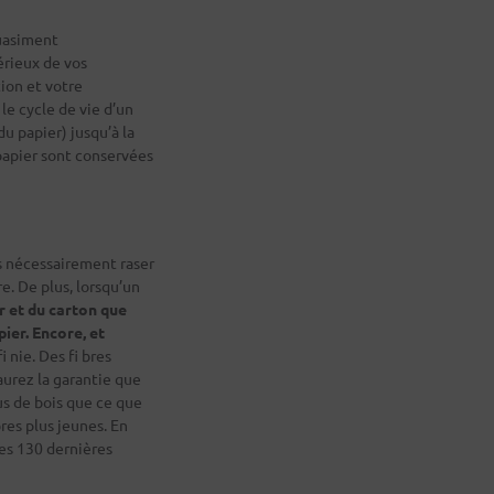
quasiment
érieux de vos
ion et votre
 le cycle de vie d’un
u papier) jusqu’à la
papier sont conservées
s nécessairement raser
re. De plus, lorsqu’un
r et du carton que
ier. Encore, et
i nie. Des fi bres
aurez la garantie que
us de bois que ce que
res plus jeunes. En
des 130 dernières