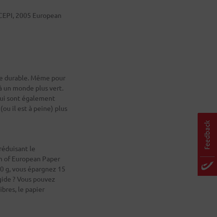
 CEPI, 2005 European
ère durable. Même pour
à un monde plus vert.
qui sont également
(ou il est à peine) plus
 réduisant le
n of European Paper
 80 g, vous épargnez 15
igide ? Vous pouvez
bres, le papier