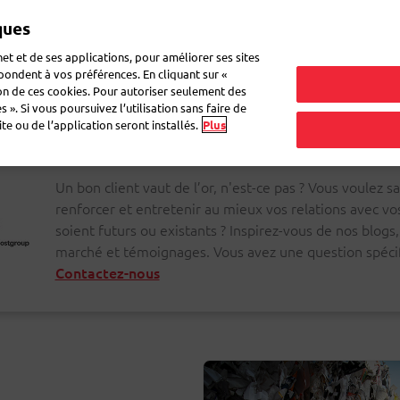
ques
Mon 
et et de ses applications, pour améliorer ses sites
épondent à vos préférences. En cliquant sur «
ion de ces cookies. Pour autoriser seulement des
r du courrier
Recevoir du courrier
Logistique
FAQ
eShop
 ». Si vous poursuivez l’utilisation sans faire de
e ou de l’application seront installés.
Plus
Un bon client vaut de l’or, n'est-ce pas ? Vous voulez
renforcer et entretenir au mieux vos relations avec vos 
soient futurs ou existants ? Inspirez-vous de nos blogs
marché et témoignages. Vous avez une question spécif
Contactez-nous