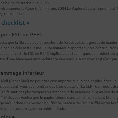
ffice belge de statistique, 2018
 Environnement, Paper Chain Forum, 2004 Le Papier et l’Environnement,
ry, CEPI, 20037
 checklist »
papier FSC ou PEFC
savez que la fibre de papier provient de forêts qui sont gérées de mani
e papier, cela reste la meilleure manière d’apporter votre contribution 
Le papier certifié FSC ou PEFC implique des techniques de production 
être d’une blancheur aussi éclatante que vous le souhaitez et il n’est pas 
grammage inférieur
t Mail (Paper Mail) ne peut pas être imprimé sur un papier plus léger. En
pour cent, vous économisez des kilos de papier. La CEPI, Confederatio
qu’en faisant des photocopies ou tirages sur du papier de 75 g au lieu de
r*. Mais vous voulez que le papier tienne dans la main en restant bien r
 réduit dans une version bouffante. Grâce à de l’air insufflé entre les fi
le tenue tout en ayant un poids moindre.
lgique