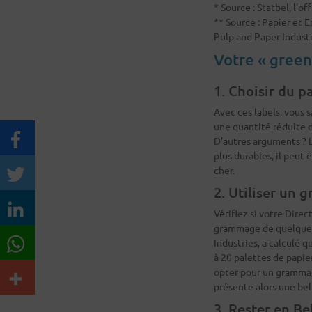
* Source : Statbel, l’o
** Source : Papier et
Pulp and Paper Indust
Votre « green
1. Choisir du 
Avec ces labels, vous 
une quantité réduite d
D’autres arguments ? 
plus durables, il peut 
cher.
2. Utiliser un 
Vérifiez si votre Direc
grammage de quelques 
Industries, a calculé 
à 20 palettes de papie
opter pour un grammage
présente alors une bel
3. Rester en Be