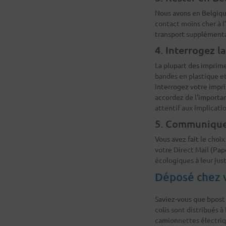
Nous avons en Belgique
contact moins cher à l
transport supplémentai
4. Interrogez l
La plupart des imprime
bandes en plastique et
Interrogez votre impr
accordez de l’importan
attentif aux implicati
5. Communique
Vous avez fait le choi
votre Direct Mail (Pa
écologiques à leur jus
Déposé chez v
Saviez-vous que bpost 
colis sont distribués 
camionnettes électriqu