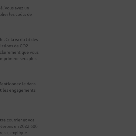
é. Vous avez un
lier les coûts de
e. Cela va du tri des
missions de CO2.
 clairement que vous
 imprimeur sera plus
 Mentionnez-le dans
ent les engagements
tre courrier et vos
mpterons en 2022 600
es », explique