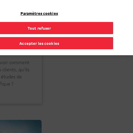
FR
Toggle Dropdown
Bpost
Professionnel
Paramètres cookies
Tout refuser
Accepter les cookies
 savoir comment
clients, qu’ils
, études de
ique ?