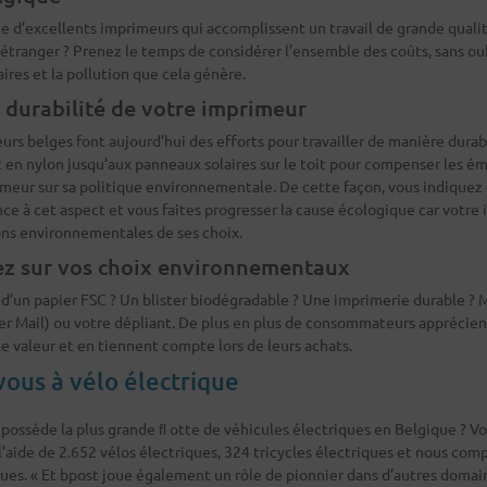
 d’excellents imprimeurs qui accomplissent un travail de grande qualit
’étranger ? Prenez le temps de considérer l’ensemble des coûts, sans oub
res et la pollution que cela génère.
a durabilité de votre imprimeur
urs belges font aujourd’hui des efforts pour travailler de manière durabl
 en nylon jusqu’aux panneaux solaires sur le toit pour compenser les é
imeur sur sa politique environnementale. De cette façon, vous indiquez
ce à cet aspect et vous faites progresser la cause écologique car votre
ons environnementales de ses choix.
z sur vos choix environnementaux
x d’un papier FSC ? Un blister biodégradable ? Une imprimerie durable ?
per Mail) ou votre dépliant. De plus en plus de consommateurs appréci
te valeur et en tiennent compte lors de leurs achats.
ous à vélo électrique
possède la plus grande ﬂ otte de véhicules électriques en Belgique ? Vo
à l’aide de 2.652 vélos électriques, 324 tricycles électriques et nous co
es. « Et bpost joue également un rôle de pionnier dans d’autres domain