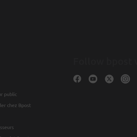
Follow bpost 
r public
ller chez Bpost
sseurs