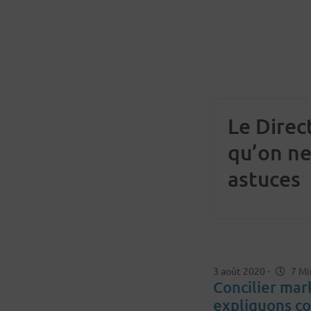
Le Direct
qu’on ne
astuces
3 août 2020
-
7 Mi
Concilier mar
expliquons co