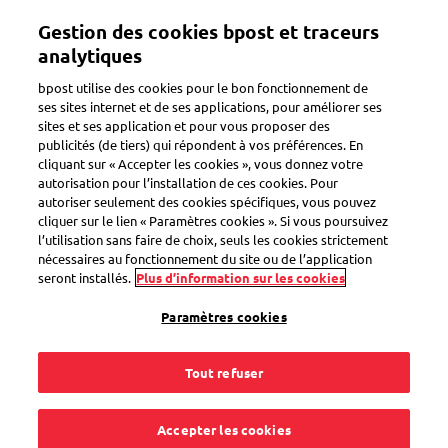
Aller
Gestion des cookies bpost et traceurs
au
Toggle navigation
contenu
analytiques
principal
bpost utilise des cookies pour le bon fonctionnement de
ses sites internet et de ses applications, pour améliorer ses
sites et ses application et pour vous proposer des
publicités (de tiers) qui répondent à vos préférences. En
Atteignez chaque
cliquant sur « Accepter les cookies », vous donnez votre
autorisation pour l’installation de ces cookies. Pour
habitant·e d'un quartier
autoriser seulement des cookies spécifiques, vous pouvez
cliquer sur le lien « Paramètres cookies ». Si vous poursuivez
de manière simple et
l’utilisation sans faire de choix, seuls les cookies strictement
nécessaires au fonctionnement du site ou de l’application
efficace
seront installés.
Plus d’information sur les cookies
Paramètres cookies
Vous souhaitez informer les riverain·e·s de travaux,
Tout refuser
d'événements ou d'informations importantes prévues au
niveau local ? Avec la Communication de quartier, vous
atteindrez toutes les adresses du quartier que vous aurez
Accepter les cookies