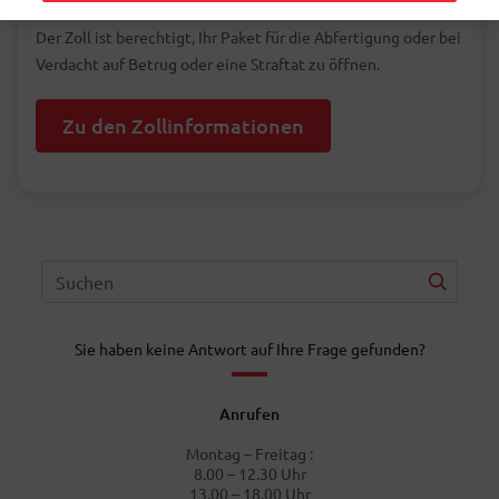
Der Zoll ist berechtigt, Ihr Paket für die Abfertigung oder bei
Verdacht auf Betrug oder eine Straftat zu öffnen.
Zu den Zollinformationen
Sie haben keine Antwort auf Ihre Frage gefunden?
Anrufen
Montag – Freitag :
8.00 – 12.30 Uhr
13.00 – 18.00 Uhr