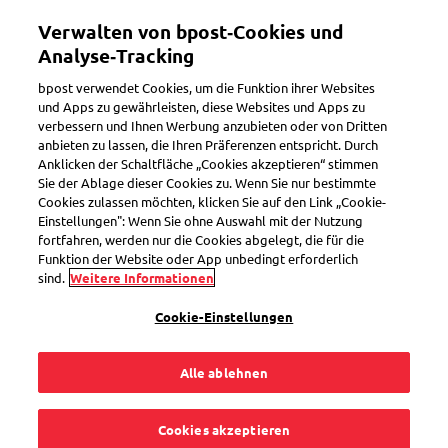
Direkt
Verwalten von bpost‑Cookies und
zum
Toggle navigation
Inhalt
Analyse‑Tracking
bpost verwendet Cookies, um die Funktion ihrer Websites
und Apps zu gewährleisten, diese Websites und Apps zu
verbessern und Ihnen Werbung anzubieten oder von Dritten
Paket verfolgen
anbieten zu lassen, die Ihren Präferenzen entspricht. Durch
Anklicken der Schaltfläche „Cookies akzeptieren“ stimmen
Sie der Ablage dieser Cookies zu. Wenn Sie nur bestimmte
Cookies zulassen möchten, klicken Sie auf den Link „Cookie-
In welchen Fällen
Einstellungen": Wenn Sie ohne Auswahl mit der Nutzung
fortfahren, werden nur die Cookies abgelegt, die für die
öffnet der Zoll mein
Funktion der Website oder App unbedingt erforderlich
sind.
Weitere Informationen
Paket für eine
Cookie-Einstellungen
Kontrolle?
Alle ablehnen
Cookies akzeptieren