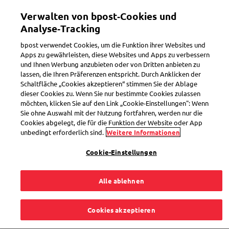
Direkt
Verwalten von bpost‑Cookies und
zum
Toggle navigation
Inhalt
Analyse‑Tracking
bpost verwendet Cookies, um die Funktion ihrer Websites und
Apps zu gewährleisten, diese Websites und Apps zu verbessern
und Ihnen Werbung anzubieten oder von Dritten anbieten zu
eShop
lassen, die Ihren Präferenzen entspricht. Durch Anklicken der
Schaltfläche „Cookies akzeptieren“ stimmen Sie der Ablage
dieser Cookies zu. Wenn Sie nur bestimmte Cookies zulassen
möchten, klicken Sie auf den Link „Cookie-Einstellungen": Wenn
Ich bin selbstständig
Sie ohne Auswahl mit der Nutzung fortfahren, werden nur die
Cookies abgelegt, die für die Funktion der Website oder App
und habe keine
unbedingt erforderlich sind.
Weitere Informationen
Cookie-Einstellungen
Umsatzsteuer-
Alle ablehnen
Identifikationsnumme
Cookies akzeptieren
Wie kann ich eine