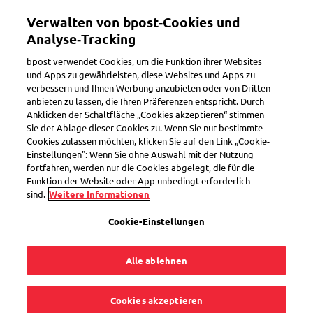
Direkt
Verwalten von bpost‑Cookies und
zum
Toggle navigation
Inhalt
Analyse‑Tracking
bpost verwendet Cookies, um die Funktion ihrer Websites
und Apps zu gewährleisten, diese Websites und Apps zu
bbox-Automaten von bpost
verbessern und Ihnen Werbung anzubieten oder von Dritten
anbieten zu lassen, die Ihren Präferenzen entspricht. Durch
Neuer Name. Mehr
Anklicken der Schaltfläche „Cookies akzeptieren“ stimmen
Sie der Ablage dieser Cookies zu. Wenn Sie nur bestimmte
Komfort.
Cookies zulassen möchten, klicken Sie auf den Link „Cookie-
Einstellungen": Wenn Sie ohne Auswahl mit der Nutzung
Willkommen, bbox.
fortfahren, werden nur die Cookies abgelegt, die für die
Funktion der Website oder App unbedingt erforderlich
sind.
Weitere Informationen
Cookie-Einstellungen
Pakete einfach und schnell empfangen, versenden
und zurücksenden.
Alle ablehnen
Cookies akzeptieren
bbox-Automaten finden