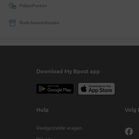
PakjesPunten
Rode brievenbussen
Download My Bpost app
Hulp
Volg 
Veelgestelde vragen
Privacy