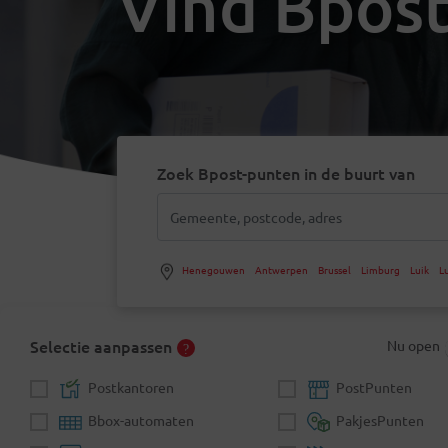
Vind Bpost
Zoek Bpost-punten in de buurt van
Henegouwen
Antwerpen
Brussel
Limburg
Luik
L
Selectie aanpassen
Nu open
Postkantoren
PostPunten
Bbox-automaten
PakjesPunten