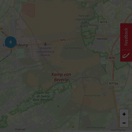
8
+
−