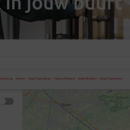
 in jouw buurt
uxemburg
Namen
Oost-Vlaanderen
Vlaams-Brabant
Waals-Brabant
West-Vlaanderen