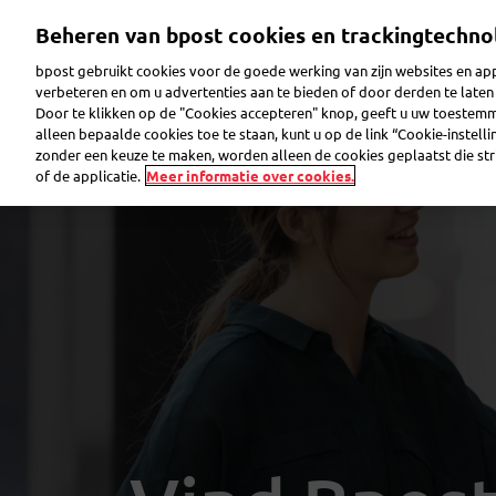
Overslaan
Beheren van bpost cookies en trackingtechno
en
naar
bpost gebruikt cookies voor de goede werking van zijn websites en appl
de
verbeteren en om u advertenties aan te bieden of door derden te lat
inhoud
Door te klikken op de "Cookies accepteren" knop, geeft u uw toestem
gaan
Pakje verzenden
Pakje ontvangen
Brief ver
alleen bepaalde cookies toe te staan, kunt u op de link “Cookie-instell
zonder een keuze te maken, worden alleen de cookies geplaatst die stri
of de applicatie.
Meer informatie over cookies.