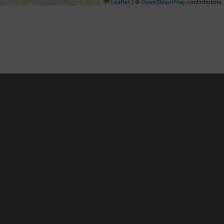
Leaflet
|
©
OpenStreetMap
contributors